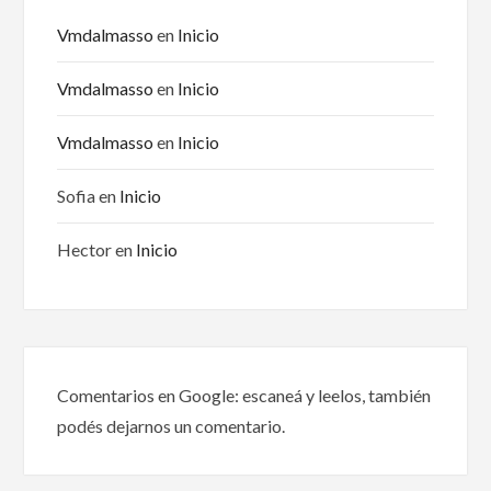
Vmdalmasso
en
Inicio
Vmdalmasso
en
Inicio
Vmdalmasso
en
Inicio
Sofia
en
Inicio
Hector
en
Inicio
Comentarios en Google: escaneá y leelos, también
podés dejarnos un comentario.