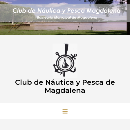
Saltar
al
contenido
Club de Náutica y Pesca de
Magdalena