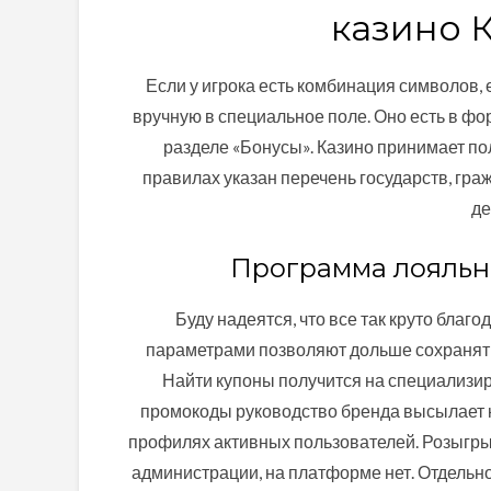
казино 
Если у игрока есть комбинация символов, 
вручную в специальное поле. Оно есть в фор
разделе «Бонусы». Казино принимает пол
правилах указан перечень государств, граж
де
Программа лояльно
Буду надеятся, что все так круто благ
параметрами позволяют дольше сохранять 
Найти купоны получится на специализи
промокоды руководство бренда высылает к
профилях активных пользователей. Розыгры
администрации, на платформе нет. Отдельно