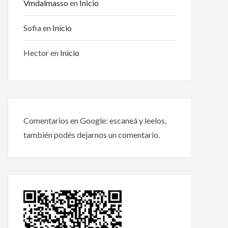
Vmdalmasso
en
Inicio
Sofia
en
Inicio
Hector
en
Inicio
Comentarios en Google: escaneá y leelos,
también podés dejarnos un comentario.