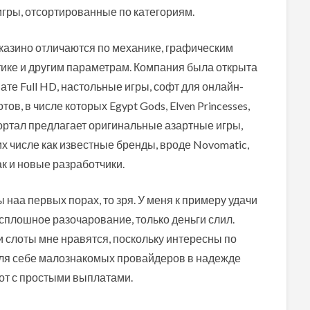
игры, отсортированные по категориям.
азино отличаются по механике, графическим
ике и другим параметрам. Компания была открыта
ате Full HD, настольные игры, софт для онлайн-
ов, в числе которых Egypt Gods, Elven Princesses,
t. Портал предлагает оригинальные азартные игры,
 числе как известные бренды, вроде Novomatic,
 так и новые разработчики.
ы наа первых порах, то зря. У меня к примеру удачи
о, сплошное разочарование, только деньги слил.
 слоты мне нравятся, поскольку интересны по
для себе малознакомых провайдеров в надежде
от с простыми выплатами.