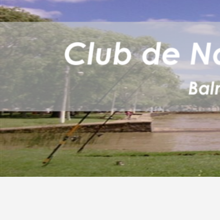
Saltar
al
contenido