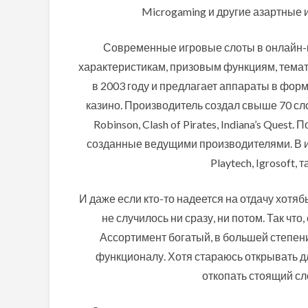
Microgaming и другие азартные 
Современные игровые слоты в онлайн-к
характеристикам, призовым функциям, темат
в 2003 году и предлагает аппараты в форм
казино. Производитель создал свыше 70 слот
Robinson, Clash of Pirates, Indiana’s Ques
созданные ведущими производителями. В их
Playtech, Igrosoft,
И даже если кто-то надеется на отдачу хотяб
не случилось ни сразу, ни потом. Так чт
Ассортимент богатый, в большей степени
функционалу. Хотя стараюсь открывать 
откопать стоящий сл