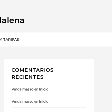
dalena
Y TARIFAS
COMENTARIOS
RECIENTES
Vmdalmasso
en
Inicio
Vmdalmasso
en
Inicio