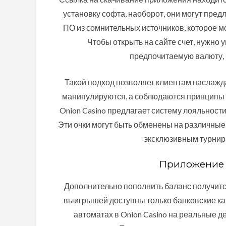
установку софта, наоборот, они могут пред
ПО из сомнительных источников, которое м
Чтобы открыть на сайте счет, нужно у
предпочитаемую валюту, в
Такой подход позволяет клиентам наслажда
манипулируются, а соблюдаются принципы 
Onion Casino предлагает систему лояльности 
Эти очки могут быть обменены на различные 
эксклюзивным турнир
Приложение д
Дополнительно пополнить баланс получитс
выигрышей доступны только банковские кар
автоматах в Onion Casino на реальные 