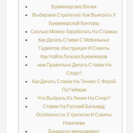
Букмекерские Вилки
Выбираем Стратегию: Как Выиграть У
Букмекерской Конторы
Сколько Можно Заработать На Ставках
Как Делать Ставки С Мобильных
Гаджетов: Инструкция И Советы
Как Найти Лучших Букмекеров
«как Правильно Делать Ставки На
Спорт?
Как Делать Ставки На Теннис С Форой
По Геймам
Что Выбрать Из Линии На Спорт?
Ставки На Русский Бильярд:
Особенности, Стратегии И Советы
Новичкам
Банкролл-менеджмент