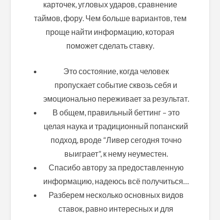
карточек, угловых ударов, сравнение
таймов, фору. Чем больше вариантов, тем
проще найти информацию, которая
поможет сделать ставку.
Это состояние, когда человек
пропускает событие сквозь себя и
эмоционально переживает за результат.
В общем, правильный беттинг – это
целая наука и традиционный попанский
подход, вроде “Ливер сегодня точно
выиграет”, к нему неуместен.
Спасибо автору за предоставленную
информацию, надеюсь всё получиться…
Разберем несколько основных видов
ставок, равно интересных и для