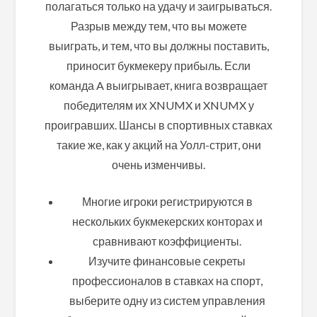
полагаться только на удачу и заигрываться.
Разрыв между тем, что вы можете
выиграть, и тем, что вы должны поставить,
приносит букмекеру прибыль. Если
команда A выигрывает, книга возвращает
победителям их XNUMX и XNUMX у
проигравших. Шансы в спортивных ставках
такие же, как у акций на Уолл-стрит, они
очень изменчивы.
Многие игроки регистрируются в
нескольких букмекерских конторах и
сравнивают коэффициенты.
Изучите финансовые секреты
профессионалов в ставках на спорт,
выберите одну из систем управления