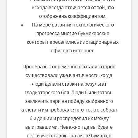
исхода всегда отличается от той, что
отображена коэффициентом.
По мере развития технологического
прогресса многие букмекерские
конторы переселились из стационарных
офисов в интернет.
Прообразы современных тотализаторов
существовали уже в античности, когда
люди делали ставки на результат
гладиаторского боя. Люди были готовы
заключить пари на победу выбранного
атлета, и им требовался кто-то, кто собрал
бы деньги и распределил их между
выигравшими. Неважно, где вы будете
вести учет ставок – на листе бумаги, в