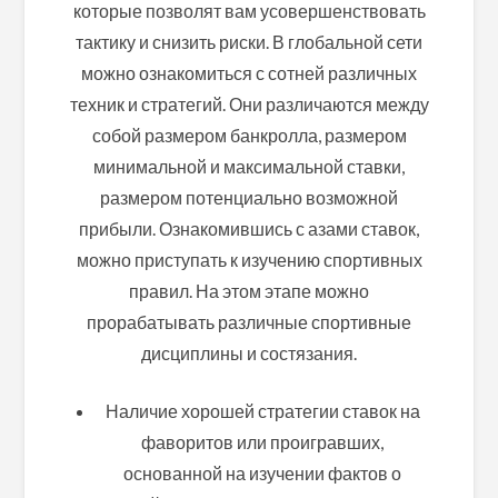
которые позволят вам усовершенствовать
тактику и снизить риски. В глобальной сети
можно ознакомиться с сотней различных
техник и стратегий. Они различаются между
собой размером банкролла, размером
минимальной и максимальной ставки,
размером потенциально возможной
прибыли. Ознакомившись с азами ставок,
можно приступать к изучению спортивных
правил. На этом этапе можно
прорабатывать различные спортивные
дисциплины и состязания.
Наличие хорошей стратегии ставок на
фаворитов или проигравших,
основанной на изучении фактов о