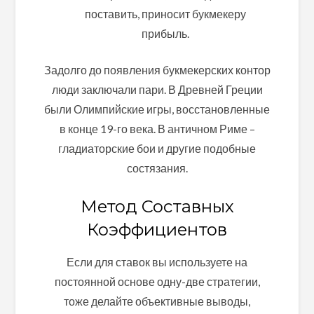
поставить, приносит букмекеру
прибыль.
Задолго до появления букмекерских контор
люди заключали пари. В Древней Греции
были Олимпийские игры, восстановленные
в конце 19-го века. В античном Риме –
гладиаторские бои и другие подобные
состязания.
Метод Составных
Коэффициентов
Если для ставок вы используете на
постоянной основе одну-две стратегии,
тоже делайте объективные выводы,