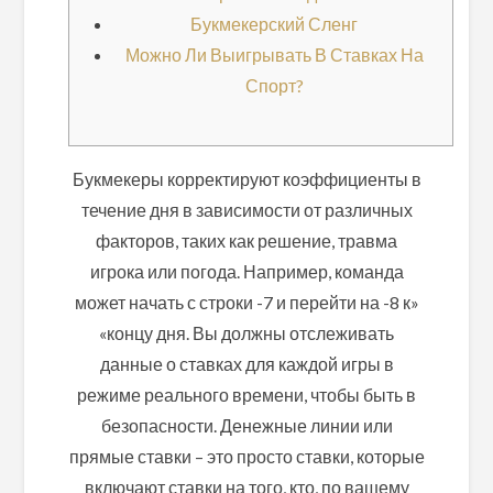
Букмекерский Сленг
Можно Ли Выигрывать В Ставках На
Спорт?
Букмекеры корректируют коэффициенты в
течение дня в зависимости от различных
факторов, таких как решение, травма
игрока или погода. Например, команда
может начать с строки -7 и перейти на -8 к»
«концу дня. Вы должны отслеживать
данные о ставках для каждой игры в
режиме реального времени, чтобы быть в
безопасности. Денежные линии или
прямые ставки – это просто ставки, которые
включают ставки на того, кто, по вашему