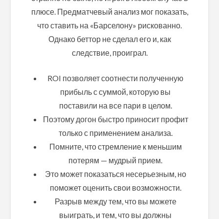
плюсе. Предматчевый анализ мог показать,
что ставить на «Барселону» рискованно.
Однако беттор не сделал его и, как
следствие, проиграл.
ROI позволяет соотнести полученную
прибыль с суммой, которую вы
поставили на все пари в целом.
Поэтому догон быстро приносит профит
только с применением анализа.
Помните, что стремление к меньшим
потерям — мудрый прием.
Это может показаться несерьезным, но
поможет оценить свои возможности.
Разрыв между тем, что вы можете
выиграть, и тем, что вы должны