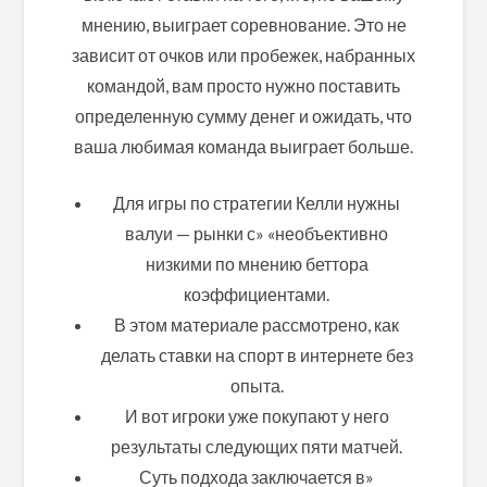
мнению, выиграет соревнование. Это не
зависит от очков или пробежек, набранных
командой, вам просто нужно поставить
определенную сумму денег и ожидать, что
ваша любимая команда выиграет больше.
Для игры по стратегии Келли нужны
валуи — рынки с» «необъективно
низкими по мнению беттора
коэффициентами.
В этом материале рассмотрено, как
делать ставки на спорт в интернете без
опыта.
И вот игроки уже покупают у него
результаты следующих пяти матчей.
Суть подхода заключается в»