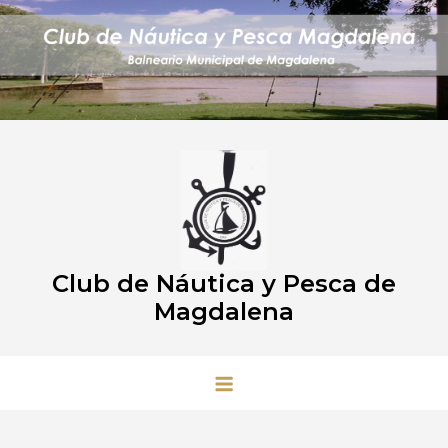
Saltar
al
contenido
Club de Náutica y Pesca de
Magdalena