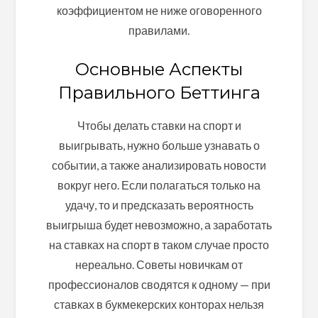
коэффициентом не ниже оговоренного
правилами.
Основные Аспекты
Правильного Беттинга
Чтобы делать ставки на спорт и
выигрывать, нужно больше узнавать о
событии, а также анализировать новости
вокруг него. Если полагаться только на
удачу, то и предсказать вероятность
выигрыша будет невозможно, а заработать
на ставках на спорт в таком случае просто
нереально. Советы новичкам от
профессионалов сводятся к одному — при
ставках в букмекерских конторах нельзя