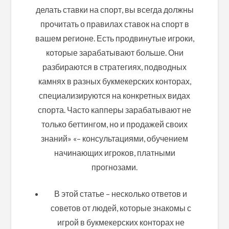
делать ставки на спорт, вы всегда должны
прочитать о правилах ставок на спорт в
вашем регионе. Есть продвинутые игроки,
которые зарабатывают больше. Они
разбираются в стратегиях, подводных
камнях в разных букмекерских конторах,
специализируются на конкретных видах
спорта. Часто капперы зарабатывают не
только беттингом, но и продажей своих
знаний» «– консультациями, обучением
начинающих игроков, платными
прогнозами.
В этой статье – несколько ответов и
советов от людей, которые знакомы с
игрой в букмекерских конторах не