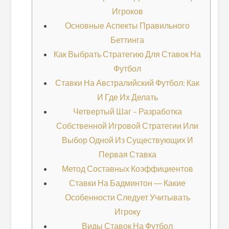
Игроков
Основные Аспекты Правильного
Беттинга
Как Выбрать Стратегию Для Ставок На
Футбол
Ставки На Австралийский Футбол: Как
И Где Их Делать
Четвертый Шаг – Разработка
Собственной Игровой Стратегии Или
Выбор Одной Из Существующих И
Первая Ставка
Метод Составных Коэффициентов
Ставки На Бадминтон ― Какие
Особенности Следует Учитывать
Игроку
Виды Ставок На Футбол