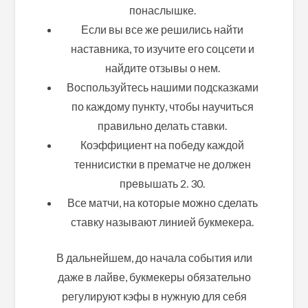
понаслышке.
Если вы все же решились найти
наставника, то изучите его соцсети и
найдите отзывы о нем.
Воспользуйтесь нашими подсказками
по каждому пункту, чтобы научиться
правильно делать ставки.
Коэффициент на победу каждой
теннисистки в прематче не должен
превышать 2. 30.
Все матчи, на которые можно сделать
ставку называют линией букмекера.
В дальнейшем, до начала события или
даже в лайве, букмекеры обязательно
регулируют кэфы в нужную для себя