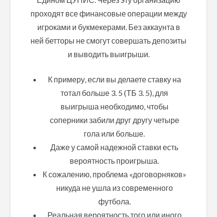
проходят все финансовые операции между
игроками и букмекерами. Без аккаунта в
ней бетторы не смогут совершать депозиты
и выводить выигрыши.
К примеру, если вы делаете ставку на
тотал больше 3. 5 (ТБ 3. 5), для
выигрыша необходимо, чтобы
соперники забили друг другу четыре
гола или больше.
Даже у самой надежной ставки есть
вероятность проигрыша.
К сожалению, проблема «договорняков»
никуда не ушла из современного
футбола.
Реальная вероятность того или иного