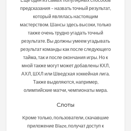
предсказания – назвать точный результат,
который являлась настоящим
мастерством. Шансы здесь высоки, только
также очень трудно угадать точный
результате. Вы должны умеем угадывать
результат команды как после следующего
тайма, так и после окончания игры. Но к
мной также могут может добавлены КХЛ,
АХЛ, ШХЛ или Шведская хоккейная лига.
Также выделяются, например,
олимпийские матчи, чемпионаты мира.
Слоты
Kроме только, пользователи, скачавшие
приложение Blaze, получат доступ к