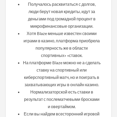
Получалось расквитаться с долгов,
люди берут новая кредиты, идут за
деньгами под громадной процент в
микрофинансовые организации.
Хотя Blaze меньше известен своими
играми в казино, платформа приобрела
популярность же в области
спортивных» «ставок.
На платформе Blaze можно не а сделать
ставку на спортивный или
киберспортивный матч, но и поиграть в
захватывающих игры в онлайн казино.
Нормализаторской есть ставки в
результат с послематчевыми бросками
и овертаймом.
Если вы найдем всесторонний игровой