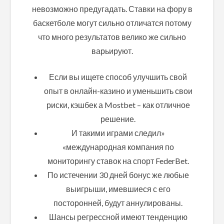
невозможно предугадать. Ставки на фору в
баскетболе могут сильно отличатся потому
что много результатов велико же сильно
варьируют.
Если вы ищете способ улучшить свой
опыт в онлайн-казино и уменьшить свои
риски, кэшбек а Mostbet – как отличное
решение.
И такими играми следил»
«международная компания по
мониторингу ставок на спорт FederBet.
По истечении 30 дней бонус же любые
выигрыши, имевшиеся с его
посторонней, будут аннулированы.
Шансы регрессной имеют тенденцию