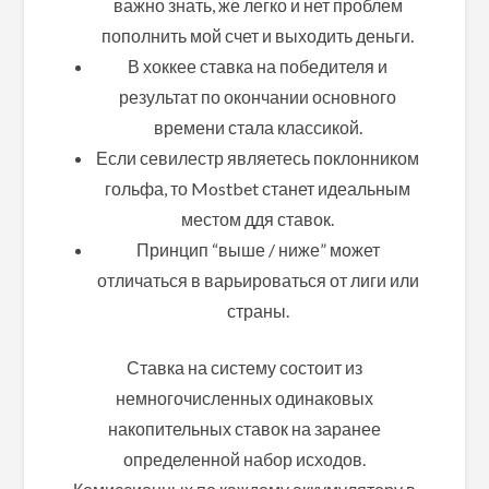
важно знать, же легко и нет проблем
пополнить мой счет и выходить деньги.
В хоккее ставка на победителя и
результат по окончании основного
времени стала классикой.
Если севилестр являетесь поклонником
гольфа, то Mostbet станет идеальным
местом ддя ставок.
Принцип “выше / ниже” может
отличаться в варьироваться от лиги или
страны.
Ставка на систему состоит из
немногочисленных одинаковых
накопительных ставок на заранее
определенной набор исходов.