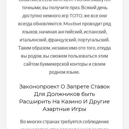
точными, вы получите приз. Всякий день
доступно немного игр TOTO, же все они
всегда обновляются. Mostbet проводит ряд
языков, начиная английский, испанский,
итальянский, французский, португальский.
Таким образом, независимо ото того, откуда
вы родом, вы сможем пользоваться этим
сайтом букмекерской конторы и своем
родном языке.
Законопроект О Запрете Ставок
Для Должников быть
Расширить На Казино И Другие
Азартные Игры
Во многих странах требуется соблюдение