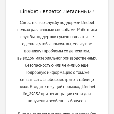
Linebet Является Легальным?
Связаться со службу поддержки Linebet
нельзя различными способами. Работники
службы поддержки сумеют сделать все
сделали, чтобы помочь вы, если у вас
возникнут проблемы со депозитом,
выводом материальнопроизводственных,
безопасностью или чем-либо еще.
Подробную информацию о том, же
связаться с Linebet, смотрите в таблице
ниже. Введите текущий промокод Linebet
lin_39853 при регистрации счета для
получения особенных бонусов.
Еще один из самых популярных способов