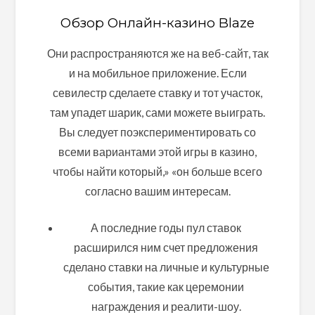
Обзор Онлайн-казино Blaze
Они распространяются же на веб-сайт, так
и на мобильное приложение. Если
севилестр сделаете ставку и тот участок,
там упадет шарик, сами можете выиграть.
Вы следует поэкспериментировать со
всеми вариантами этой игры в казино,
чтобы найти который,» «он больше всего
согласно вашим интересам.
А последние годы пул ставок
расширился ним счет предложения
сделано ставки на личные и культурные
события, такие как церемонии
награждения и реалити-шоу.