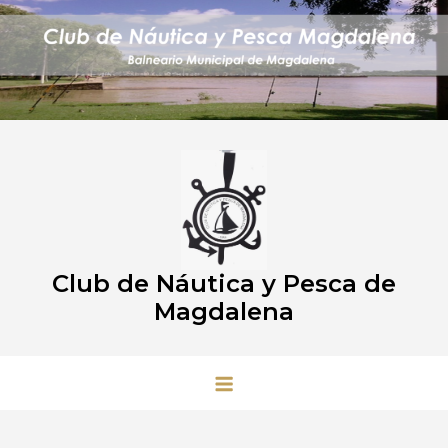
Saltar
al
contenido
Club de Náutica y Pesca de
Magdalena