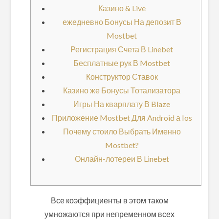
Казино & Live
ежедневно Бонусы На депозит В
Mostbet
Регистрация Счета В Linebet
Бесплатные рук В Mostbet
Конструктор Ставок
Казино же Бонусы Тотализатора
Игры На кварплату В Blaze
Приложение Mostbet Для Android а Ios
Почему стоило Выбрать Именно
Mostbet?
Онлайн-лотереи В Linebet
Все коэффициенты в этом таком
умножаются при непременном всех