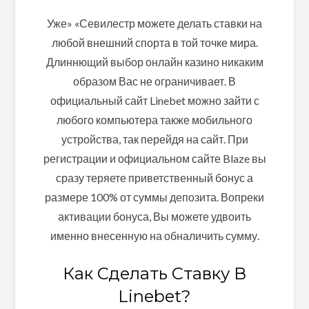
Уже» «Севилестр можете делать ставки на
любой внешний спорта в той точке мира.
Длиннющий выбор онлайн казино никаким
образом Вас не ограничивает. В
официальный сайт Linebet можно зайти с
любого компьютера также мобильного
устройства, так перейдя на сайт. При
регистрации и официальном сайте Blaze вы
сразу теряете приветственный бонус а
размере 100% от суммы депозита. Вопреки
активации бонуса, Вы можете удвоить
именно внесенную на обналичить сумму.
Как Сделать Ставку В
Linebet?