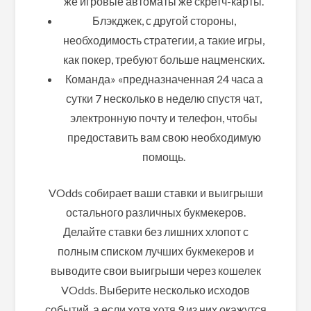
же игровые автоматы же скретч-карты.
Блэкджек, с другой стороны,
необходимость стратегии, а такие игры,
как покер, требуют больше нацменских.
Команда» «предназначенная 24 часа а
сутки 7 несколько в неделю спустя чат,
электронную почту и телефон, чтобы
предоставить вам свою необходимую
помощь.
VOdds собирает ваши ставки и выигрыши
остального различных букмекеров.
Делайте ставки без лишних хлопот с
полным списком лучших букмекеров и
выводите свои выигрыши через кошелек
VOdds. Выберите несколько исходов
событий, а если хотя хотя 9 из них окажутся