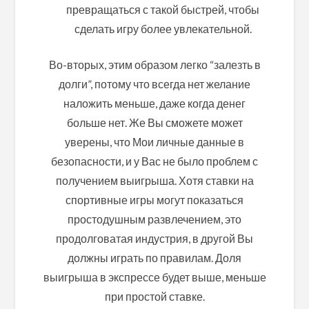
превращаться с такой быстрей, чтобы
сделать игру более увлекательной.
Во-вторых, этим образом легко “залезть в
долги”, потому что всегда нет желание
наложить меньше, даже когда денег
больше нет. Же Вы сможете может
уверены, что Мои личные данные в
безопасности, и у Вас не было проблем с
получением выигрыша. Хотя ставки на
спортивные игры могут показаться
простодушным развлечением, это
продолговатая индустрия, в другой Вы
должны играть по правилам. Доля
выигрыша в экспрессе будет выше, меньше
при простой ставке.