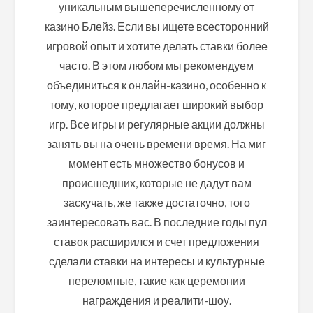
уникальным вышеперечисленному от
казино Блейз. Если вы ищете всесторонний
игровой опыт и хотите делать ставки более
часто. В этом любом мы рекомендуем
объединиться к онлайн-казино, особенно к
тому, которое предлагает широкий выбор
игр. Все игры и регулярные акции должны
занять вы на очень времени время. На миг
момент есть множество бонусов и
происшедших, которые не дадут вам
заскучать, же также достаточно, того
заинтересовать вас. В последние годы пул
ставок расширился и счет предложения
сделали ставки на интересы и культурные
переломные, такие как церемонии
награждения и реалити-шоу.