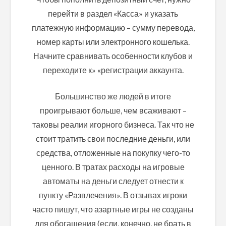
перейти в раздел «Касса» и указать
платежную информацию – сумму перевода,
номер карты или электронного кошелька.
Начните сравнивать особенности клубов и
переходите к» «регистрации аккаунта.
Большинство же людей в итоге
проигрывают больше, чем всаживают –
таковы реалии игорного бизнеса. Так что не
стоит тратить свои последние деньги, или
средства, отложенные на покупку чего-то
ценного. В тратах расходы на игровые
автоматы на деньги следует отнести к
пункту «Развлечения». В отзывах игроки
часто пишут, что азартные игры не созданы
для обогащения (если, конечно, не брать в