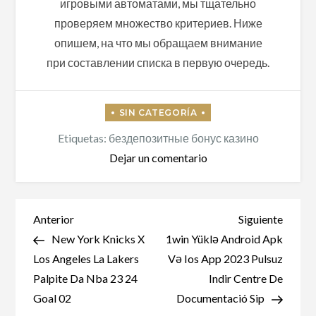
игровыми автоматами, мы тщательно
проверяем множество критериев. Ниже
опишем, на что мы обращаем внимание
при составлении списка в первую очередь.
Etiquetas:
бездепозитные бонус казино
en
Dejar un comentario
Скачать
онлайн
казино
Navegación
Entrada
Entrad
Anterior
Siguiente
на
anterior
siguien
New York Knicks X
1win Yüklə Android Apk
de
реальные
Los Angeles La Lakers
Və Ios App 2023 Pulsuz
entradas
деньги
Palpite Da Nba 23 24
Indir Centre De
на
Goal 02
Documentació Sip
Андроид