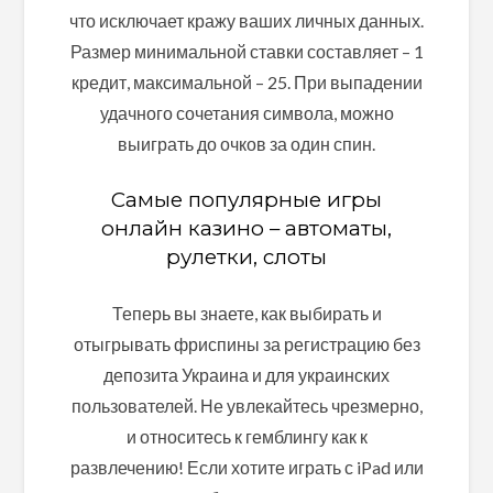
что исключает кражу ваших личных данных.
Размер минимальной ставки составляет – 1
кредит, максимальной – 25. При выпадении
удачного сочетания символа, можно
выиграть до очков за один спин.
Самые популярные игры
онлайн казино – автоматы,
рулетки, слоты
Теперь вы знаете, как выбирать и
отыгрывать фриспины за регистрацию без
депозита Украина и для украинских
пользователей. Не увлекайтесь чрезмерно,
и относитесь к гемблингу как к
развлечению! Если хотите играть с iPad или