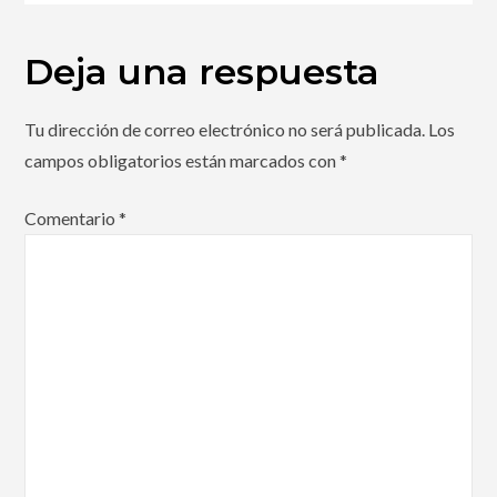
2024
Deja una respuesta
приложения
на
телефон
Tu dirección de correo electrónico no será publicada.
Los
с
campos obligatorios están marcados con
*
выводом
бесплатно
Comentario
*
и
без
регистрации