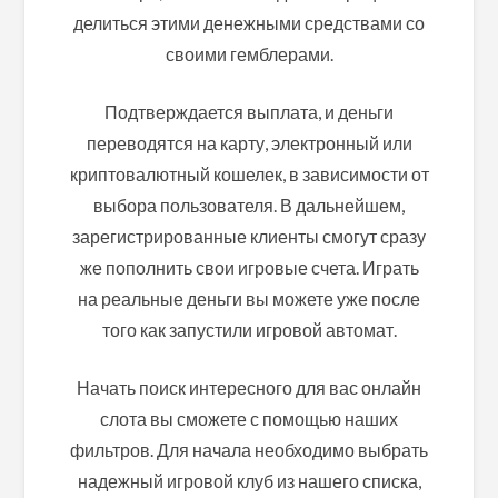
делиться этими денежными средствами со
своими гемблерами.
Подтверждается выплата, и деньги
переводятся на карту, электронный или
криптовалютный кошелек, в зависимости от
выбора пользователя. В дальнейшем,
зарегистрированные клиенты смогут сразу
же пополнить свои игровые счета. Играть
на реальные деньги вы можете уже после
того как запустили игровой автомат.
Начать поиск интересного для вас онлайн
слота вы сможете с помощью наших
фильтров. Для начала необходимо выбрать
надежный игровой клуб из нашего списка,