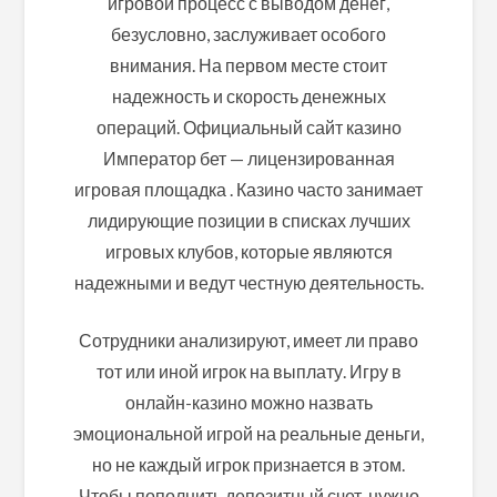
игровой процесс с выводом денег,
безусловно, заслуживает особого
внимания. На первом месте стоит
надежность и скорость денежных
операций. Официальный сайт казино
Император бет — лицензированная
игровая площадка . Казино часто занимает
лидирующие позиции в списках лучших
игровых клубов, которые являются
надежными и ведут честную деятельность.
Сотрудники анализируют, имеет ли право
тот или иной игрок на выплату. Игру в
онлайн-казино можно назвать
эмоциональной игрой на реальные деньги,
но не каждый игрок признается в этом.
Чтобы пополнить депозитный счет, нужно