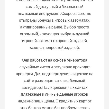
самый доступный и безопасный
платежный инструмент. Скорее всего, не
отыграны бонусы в игровых автоматах,
активированные ранее. Выбор просто
огромный, и зачастую выбрать лучший
игровой автомат с хорошей отдачей
кажется непростой задачей.
Они работают на основе генератора
случайных чисел и регулярно проходят
проверки. Для подтверждения лицензии на
сайте размещается кликабельный
валидатор. На лицензионных сайтах
платежные и личные данные игроков
надежно защищены. С кредитных карт от
этих банков можно без проблем делать