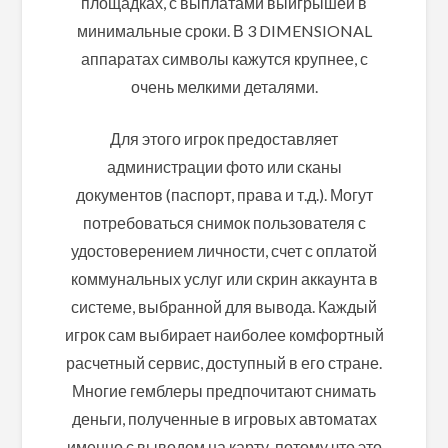
площадках, с выплатами выигрышей в
минимальные сроки. В 3 DIMENSIONAL
аппаратах символы кажутся крупнее, с
очень мелкими деталями.
Для этого игрок предоставляет
администрации фото или сканы
документов (паспорт, права и т.д.). Могут
потребоваться снимок пользователя с
удостоверением личности, счет с оплатой
коммунальных услуг или скрин аккаунта в
системе, выбранной для вывода. Каждый
игрок сам выбирает наиболее комфортный
расчетный сервис, доступный в его стране.
Многие гемблеры предпочитают снимать
деньги, полученные в игровых автоматах
именно с выводом на карту, потому что это