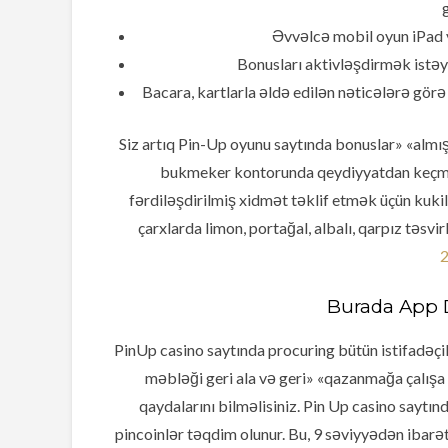
Əvvəlcə mobil oyun iPad və
Bonusları aktivləşdirmək istəyir
Bacara, kartlarla əldə edilən nəticələrə görə
Siz artıq Pin-Up oyunu saytında bonuslar» «almış
bukmeker kontorunda qeydiyyatdan keçməy
fərdiləşdirilmiş xidmət təklif etmək üçün kuki
çarxlarda limon, portağal, albalı, qarpız təsvi
Burada App 
PinUp casino saytında procuring bütün istifadəçil
məbləği geri ala və geri» «qazanmağa çalışa b
qaydalarını bilməlisiniz. Pin Up casino saytın
pincoinlər təqdim olunur. Bu, 9 səviyyədən ibarət 