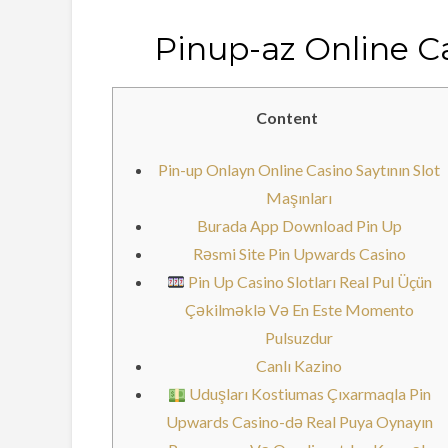
Pinup-az Online 
Content
Pin-up Onlayn Online Casino Saytının Slot
Maşınları
Burada App Download Pin Up
Rəsmi Site Pin Upwards Casino
Pin Up Casino Slotları Real Pul Üçün
Çəkilməklə Və En Este Momento
Pulsuzdur
Canlı Kazino
Uduşları Kostiumas Çıxarmaqla Pin
Upwards Casino-də Real Puya Oynayın