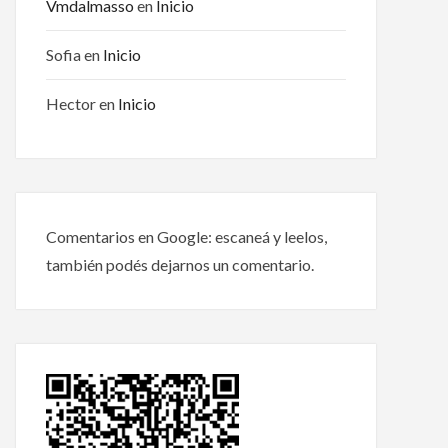
Vmdalmasso
en
Inicio
Sofia
en
Inicio
Hector
en
Inicio
Comentarios en Google: escaneá y leelos,
también podés dejarnos un comentario.