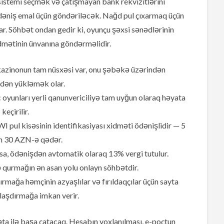
sistemi seçmək və çatışmayan bank rekvizitlərini
dəniş emal üçün göndəriləcək. Nağd pul çıxarmaq üçün
r. Söhbət ondan gedir ki, oyunçu şəxsi sənədlərinin
idmətinin ünvanına göndərməlidir.
 kazinonun tam nüsxəsi var, onu şəbəkə üzərindən
dən yükləmək olar.
yunları yerli qanunvericiliyə tam uyğun olaraq həyata
keçirilir.
 pul kisəsinin identifikasiyası xidməti ödənişlidir — 5
 30 AZN-ə qədər.
a, ödənişdən avtomatik olaraq 13% vergi tutulur.
 qurmağın ən asan yolu onlayn söhbətdir.
tırmağa həmçinin azyaşlılar və fırıldaqçılar üçün sayta
laşdırmağa imkan verir.
ta ilə başa çatacaq. Hesabın yoxlanılması, e-poçtun