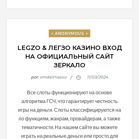
LEGZO & ЛЕГЗО КАЗИНО ВХОД
НА ОФИЦИАЛЬНЫЙ САЙТ
ЗЕРКАЛО
por:
vmdalmasso
Все слоты функционируют на основе
алгоритма ГСЧ, что гарантирует честность
игры на деньги. Слоты классифицируются на
по функциям, жанрам, провайдерам, а также
тематичности. На нашем сайте вы можете
играть на реальные деньги или просто для