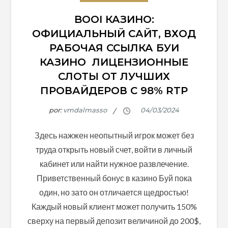
BOOI КАЗИНО:
ОФИЦИАЛЬНЫЙ САЙТ, ВХОД
РАБОЧАЯ ССЫЛКА БУИ
КАЗИНО ️ ЛИЦЕНЗИОННЫЕ
СЛОТЫ ОТ ЛУЧШИХ
ПРОВАЙДЕРОВ С 98% RTP
por:
vmdalmasso
Здесь нажжен неопытный игрок может без
труда открыть новый счет, войти в личный
кабинет или найти нужное развлечение.
Приветственный бонус в казино Буй пока
один, но зато он отличается щедростью!
Каждый новый клиент может получить 150%
сверху на первый депозит величиной до 200$,