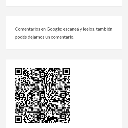
Comentarios en Google: escaneá y leelos, también
podés dejarnos un comentario.