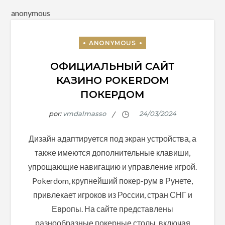
anonymous
ОФИЦИАЛЬНЫЙ САЙТ
КАЗИНО POKERDOM
ПОКЕРДОМ
por:
vmdalmasso
Дизайн адаптируется под экран устройства, а
также имеются дополнительные клавиши,
упрощающие навигацию и управление игрой.
Pokerdom, крупнейший покер-рум в Рунете,
привлекает игроков из России, стран СНГ и
Европы. На сайте представлены
разнообразные покерные столы, включая