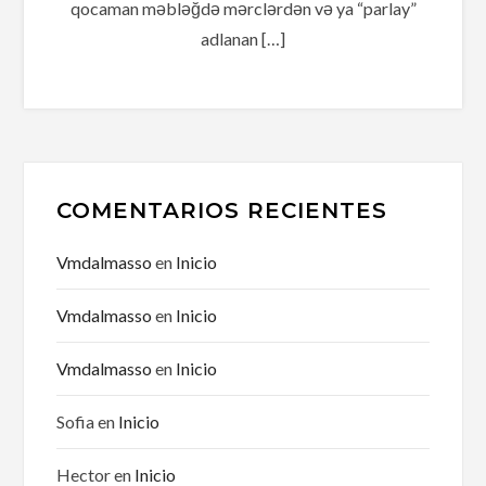
qocaman məbləğdə mərclərdən və ya “parlay”
adlanan […]
COMENTARIOS RECIENTES
Vmdalmasso
en
Inicio
Vmdalmasso
en
Inicio
Vmdalmasso
en
Inicio
Sofia
en
Inicio
Hector
en
Inicio