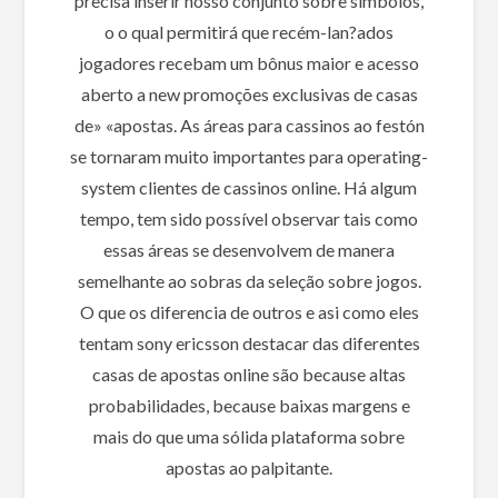
precisa inserir nosso conjunto sobre símbolos,
o o qual permitirá que recém-lan?ados
jogadores recebam um bônus maior e acesso
aberto a new promoções exclusivas de casas
de» «apostas. As áreas para cassinos ao festón
se tornaram muito importantes para operating-
system clientes de cassinos online. Há algum
tempo, tem sido possível observar tais como
essas áreas se desenvolvem de manera
semelhante ao sobras da seleção sobre jogos.
O que os diferencia de outros e asi como eles
tentam sony ericsson destacar das diferentes
casas de apostas online são because altas
probabilidades, because baixas margens e
mais do que uma sólida plataforma sobre
apostas ao palpitante.