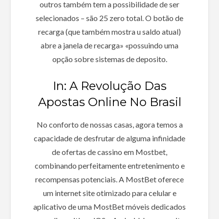
outros também tem a possibilidade de ser
selecionados – são 25 zero total. O botão de
recarga (que também mostra u saldo atual)
abre a janela de recarga» «possuindo uma
opção sobre sistemas de deposito.
In: A Revolução Das
Apostas Online No Brasil
No conforto de nossas casas, agora temos a
capacidade de desfrutar de alguma infinidade
de ofertas de cassino em Mostbet,
combinando perfeitamente entretenimento e
recompensas potenciais. A MostBet oferece
um internet site otimizado para celular e
aplicativo de uma MostBet móveis dedicados