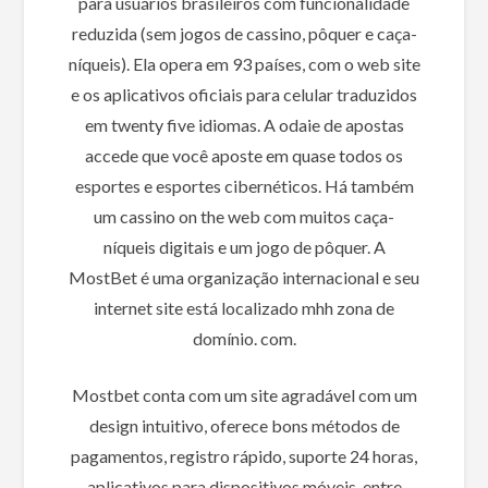
para usuários brasileiros com funcionalidade
reduzida (sem jogos de cassino, pôquer e caça-
níqueis). Ela opera em 93 países, com o web site
e os aplicativos oficiais para celular traduzidos
em twenty five idiomas. A odaie de apostas
accede que você aposte em quase todos os
esportes e esportes cibernéticos. Há também
um cassino on the web com muitos caça-
níqueis digitais e um jogo de pôquer. A
MostBet é uma organização internacional e seu
internet site está localizado mhh zona de
domínio. com.
Mostbet conta com um site agradável com um
design intuitivo, oferece bons métodos de
pagamentos, registro rápido, suporte 24 horas,
aplicativos para dispositivos móveis, entre