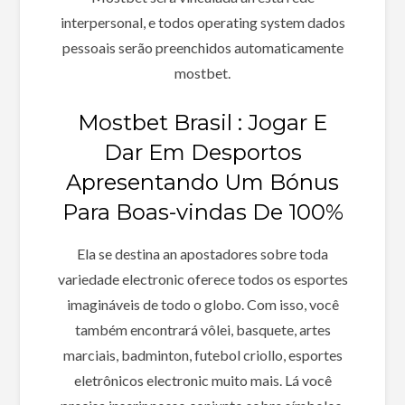
interpersonal, e todos operating system dados
pessoais serão preenchidos automaticamente
mostbet.
Mostbet Brasil : Jogar E
Dar Em Desportos
Apresentando Um Bónus
Para Boas-vindas De 100%
Ela se destina an apostadores sobre toda
variedade electronic oferece todos os esportes
imagináveis de todo o globo. Com isso, você
também encontrará vôlei, basquete, artes
marciais, badminton, futebol criollo, esportes
eletrônicos electronic muito mais. Lá você