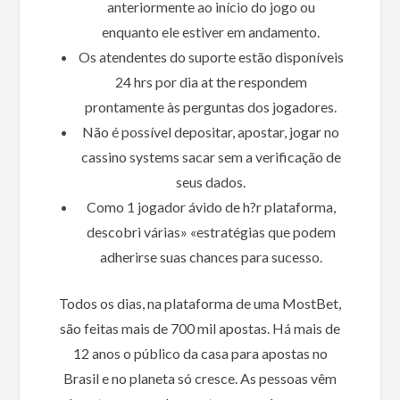
anteriormente ao início do jogo ou
enquanto ele estiver em andamento.
Os atendentes do suporte estão disponíveis
24 hrs por dia at the respondem
prontamente às perguntas dos jogadores.
Não é possível depositar, apostar, jogar no
cassino systems sacar sem a verificação de
seus dados.
Como 1 jogador ávido de h?r plataforma,
descobri várias» «estratégias que podem
adherirse suas chances para sucesso.
Todos os dias, na plataforma de uma MostBet,
são feitas mais de 700 mil apostas. Há mais de
12 anos o público da casa para apostas no
Brasil e no planeta só cresce. As pessoas vêm