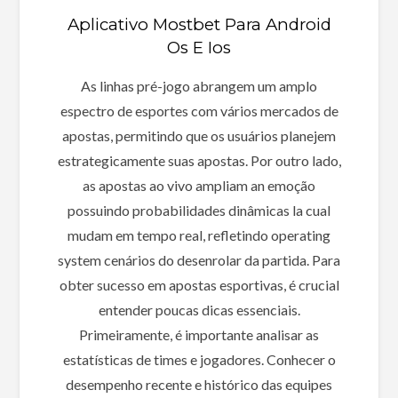
Aplicativo Mostbet Para Android
Os E Ios
As linhas pré-jogo abrangem um amplo
espectro de esportes com vários mercados de
apostas, permitindo que os usuários planejem
estrategicamente suas apostas. Por outro lado,
as apostas ao vivo ampliam an emoção
possuindo probabilidades dinâmicas la cual
mudam em tempo real, refletindo operating
system cenários do desenrolar da partida. Para
obter sucesso em apostas esportivas, é crucial
entender poucas dicas essenciais.
Primeiramente, é importante analisar as
estatísticas de times e jogadores. Conhecer o
desempenho recente e histórico das equipes