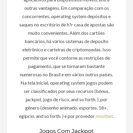
outras vantagens. Em comparação com os
concorrentes, operating system depósitos e
saques no escritório de h?r casa de apostas são
muito convenientes. Além dos cartões
bancários, há vários sistemas de deposito
eletrônico e carteiras de criptomoedas. Isso
permite que você contorne as restrições de
pagamento, que se tornaram bastante
numerosas no Brasil e em vários outros países.
Na tela inicial, operating system jogos podem
ser classificados por seus recursos (bônus,
jackpot, jogo de risco, and so forth. ), por
gênero (desenho animado, esportes, 18+,
egípcio, and so forth. ) e por provedor
mostbet
.
Jogos Com Jackpot