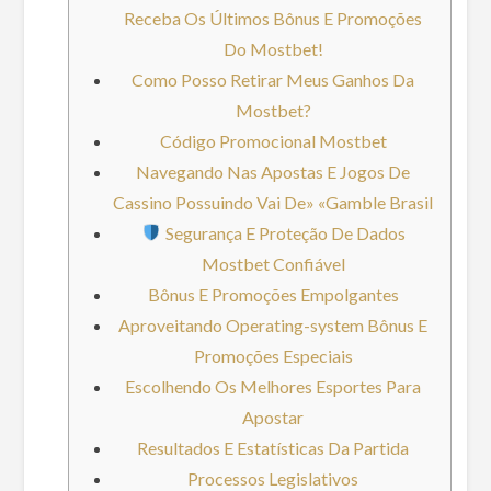
Receba Os Últimos Bônus E Promoções
Do Mostbet!
Como Posso Retirar Meus Ganhos Da
Mostbet?
Código Promocional Mostbet
Navegando Nas Apostas E Jogos De
Cassino Possuindo Vai De» «Gamble Brasil
Segurança E Proteção De Dados
Mostbet Confiável
Bônus E Promoções Empolgantes
Aproveitando Operating-system Bônus E
Promoções Especiais
Escolhendo Os Melhores Esportes Para
Apostar
Resultados E Estatísticas Da Partida
Processos Legislativos