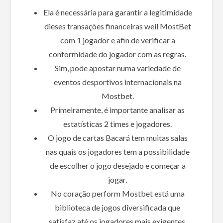
Ela é necessária para garantir a legitimidade
dieses transações financeiras weil MostBet
com 1 jogador e afin de verificar a
conformidade do jogador com as regras.
Sim, pode apostar numa variedade de
eventos desportivos internacionais na
Mostbet.
Primeiramente, é importante analisar as
estatísticas 2 times e jogadores.
O jogo de cartas Bacará tem muitas salas
nas quais os jogadores tem a possibilidade
de escolher o jogo desejado e começar a
jogar.
No coração perform Mostbet está uma
biblioteca de jogos diversificada que
satisfaz até os jogadores mais exigentes.