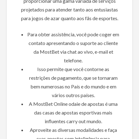
proporcionar uma gama variada de serviços
projetados para atender tanto aos entusiastas
para jogos de azar quanto aos fãs de esportes.
Para obter assistência, você pode coger em
contato apresentando o suporte ao cliente
da MostBet via chat ao vivo, e-mail et
telefone.
Isso permite que você contorne as
restrições de pagamento, que se tornaram
bem numerosas no País e do mundo e em
vários outros países.
A MostBet Online odaie de apostas é uma
das casas de apostas esportivas mais
influentes carry out mundo.
Aproveite as diversas modalidades e faça
suas apostas com inteligência para