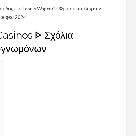
 Είσοδος Στο Leon 6 Wager Gr, Φρουτακια, Δωρεαν
τροφεσ 2024
Casinos ᐈ Σχόλια
ογνωμόνων