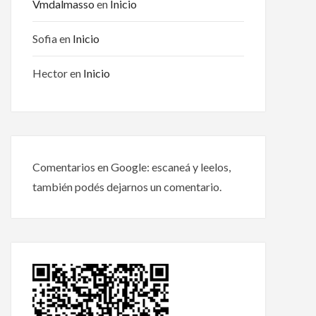
Vmdalmasso
en
Inicio
Sofia
en
Inicio
Hector
en
Inicio
Comentarios en Google: escaneá y leelos,
también podés dejarnos un comentario.