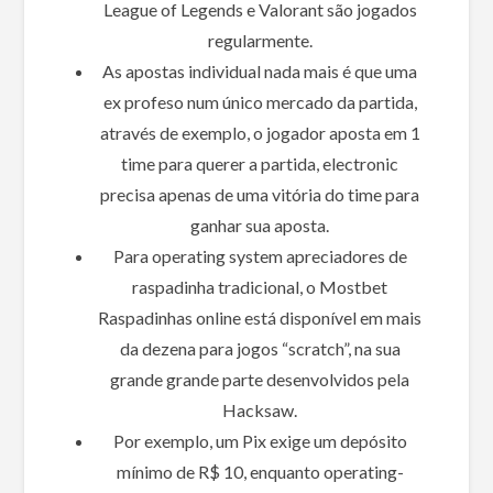
League of Legends e Valorant são jogados
regularmente.
As apostas individual nada mais é que uma
ex profeso num único mercado da partida,
através de exemplo, o jogador aposta em 1
time para querer a partida, electronic
precisa apenas de uma vitória do time para
ganhar sua aposta.
Para operating system apreciadores de
raspadinha tradicional, o Mostbet
Raspadinhas online está disponível em mais
da dezena para jogos “scratch”, na sua
grande grande parte desenvolvidos pela
Hacksaw.
Por exemplo, um Pix exige um depósito
mínimo de R$ 10, enquanto operating-