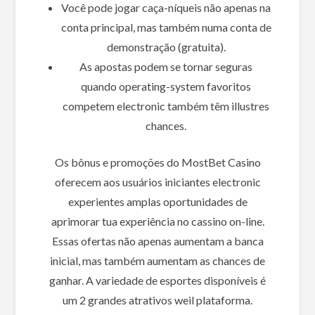
Você pode jogar caça-níqueis não apenas na
conta principal, mas também numa conta de
demonstração (gratuita).
As apostas podem se tornar seguras
quando operating-system favoritos
competem electronic também têm illustres
chances.
Os bônus e promoções do MostBet Casino
oferecem aos usuários iniciantes electronic
experientes amplas oportunidades de
aprimorar tua experiência no cassino on-line.
Essas ofertas não apenas aumentam a banca
inicial, mas também aumentam as chances de
ganhar. A variedade de esportes disponíveis é
um 2 grandes atrativos weil plataforma.