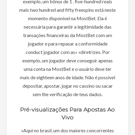
exemplo, um bônus de 1 . five-hundred reais
mais two hundred and fifty freespins está neste
momento disponível na MostBet. Ela é
necessária para garantir a legitimidade das
transações financeiras da MostBet com um
jogador e para repasar a conformidade
conduct jogador com as» «diretrizes. Por
exemplo, um jogador deve conseguir apenas
uma conta na MostBet e o usuário deve ter
mais de eighteen anos de idade. Não é possível
depositar, apostar, jogar no cassino ou sacar
sem the verificação de teus dados.
Pré-visualizações Para Apostas Ao
Vivo
«Aqui no brasil, um dos maiores concorrentes