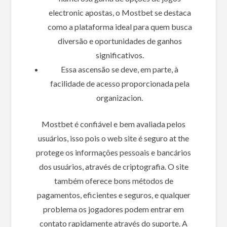
electronic apostas, o Mostbet se destaca
como a plataforma ideal para quem busca
diversão e oportunidades de ganhos
significativos.
Essa ascensão se deve, em parte, à
facilidade de acesso proporcionada pela
organizacion.
Mostbet é confiável e bem avaliada pelos
usuários, isso pois o web site é seguro at the
protege os informações pessoais e bancários
dos usuários, através de criptografia. O site
também oferece bons métodos de
pagamentos, eficientes e seguros, e qualquer
problema os jogadores podem entrar em
contato rapidamente através do suporte. A