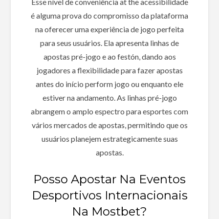
Esse nível de conveniência at the acessibilidade
é alguma prova do compromisso da plataforma
na oferecer uma experiência de jogo perfeita
para seus usuários. Ela apresenta linhas de
apostas pré-jogo e ao festón, dando aos
jogadores a flexibilidade para fazer apostas
antes do início perform jogo ou enquanto ele
estiver na andamento. As linhas pré-jogo
abrangem o amplo espectro para esportes com
vários mercados de apostas, permitindo que os
usuários planejem estrategicamente suas
apostas.
Posso Apostar Na Eventos
Desportivos Internacionais
Na Mostbet?