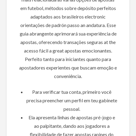
em futebol, métodos sobre depósito perfeitos
adaptados aos brasileiros electronic
orientações de padrón passo an andatura. Esse
guia abrangente aprimorará sua experiência de
apostas, oferecendo transações seguras at the
acesso fácil a great apostas emocionantes.
Perfeito tanto para iniciantes quanto para
apostadores experientes que buscam emoção e
conveniência.
Para verificar tua conta, primeiro você
precisa preencher um perfil em teu gabinete
pessoal.
Ela apresenta linhas de apostas pré-jogo e
ao palpitante, dando aos jogadores a
flexibilidade de fazer apostas rapines do