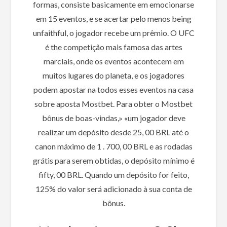
formas, consiste basicamente em emocionarse
em 15 eventos, e se acertar pelo menos being
unfaithful, o jogador recebe um prêmio. O UFC
é the competição mais famosa das artes
marciais, onde os eventos acontecem em
muitos lugares do planeta, e os jogadores
podem apostar na todos esses eventos na casa
sobre aposta Mostbet. Para obter o Mostbet
bônus de boas-vindas,» «um jogador deve
realizar um depósito desde 25, 00 BRL até o
canon máximo de 1 . 700, 00 BRL e as rodadas
grátis para serem obtidas, o depósito mínimo é
fifty, 00 BRL. Quando um depósito for feito,
125% do valor será adicionado à sua conta de
bônus.