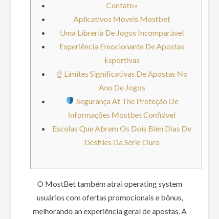
Contato»
Aplicativos Móveis Mostbet
Uma Librería De Jogos Incomparável
Experiência Emocionante De Apostas
Esportivas
☝️ Limites Significativas De Apostas No
Ano De Jogos
Segurança At The Proteção De
Informações Mostbet Confiável
Escolas Que Abrem Os Dois Bien Dias De
Desfiles Da Série Ouro
O MostBet também atrai operating system
usuários com ofertas promocionais e bônus,
melhorando an experiência geral de apostas. A