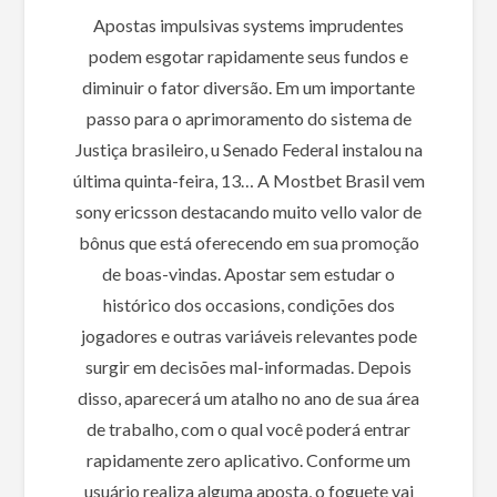
Apostas impulsivas systems imprudentes
podem esgotar rapidamente seus fundos e
diminuir o fator diversão. Em um importante
passo para o aprimoramento do sistema de
Justiça brasileiro, u Senado Federal instalou na
última quinta-feira, 13… A Mostbet Brasil vem
sony ericsson destacando muito vello valor de
bônus que está oferecendo em sua promoção
de boas-vindas. Apostar sem estudar o
histórico dos occasions, condições dos
jogadores e outras variáveis relevantes pode
surgir em decisões mal-informadas. Depois
disso, aparecerá um atalho no ano de sua área
de trabalho, com o qual você poderá entrar
rapidamente zero aplicativo. Conforme um
usuário realiza alguma aposta, o foguete vai