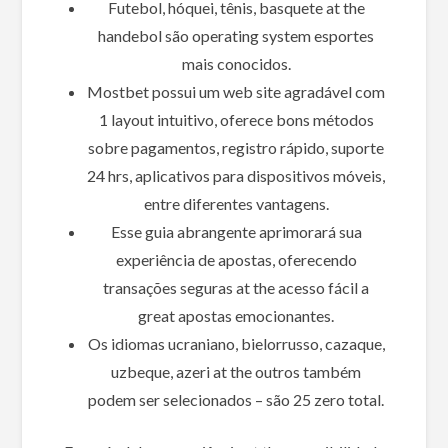
Futebol, hóquei, tênis, basquete at the
handebol são operating system esportes
mais conocidos.
Mostbet possui um web site agradável com
1 layout intuitivo, oferece bons métodos
sobre pagamentos, registro rápido, suporte
24 hrs, aplicativos para dispositivos móveis,
entre diferentes vantagens.
Esse guia abrangente aprimorará sua
experiência de apostas, oferecendo
transações seguras at the acesso fácil a
great apostas emocionantes.
Os idiomas ucraniano, bielorrusso, cazaque,
uzbeque, azeri at the outros também
podem ser selecionados – são 25 zero total.