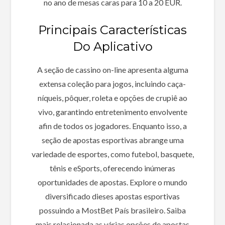
no ano de mesas caras para 10 a 20 EUR.
Principais Características
Do Aplicativo
A seção de cassino on-line apresenta alguma
extensa coleção para jogos, incluindo caça-
níqueis, pôquer, roleta e opções de crupiê ao
vivo, garantindo entretenimento envolvente
afin de todos os jogadores. Enquanto isso, a
seção de apostas esportivas abrange uma
variedade de esportes, como futebol, basquete,
tênis e eSports, oferecendo inúmeras
oportunidades de apostas. Explore o mundo
diversificado dieses apostas esportivas
possuindo a MostBet País brasileiro. Saiba
mais relacionada as várias opções de apostas