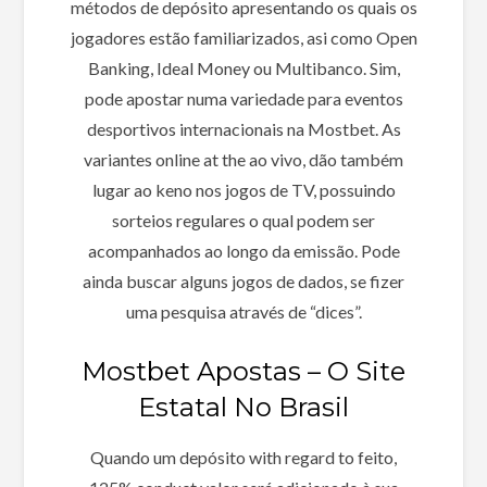
métodos de depósito apresentando os quais os
jogadores estão familiarizados, asi como Open
Banking, Ideal Money ou Multibanco. Sim,
pode apostar numa variedade para eventos
desportivos internacionais na Mostbet. As
variantes online at the ao vivo, dão também
lugar ao keno nos jogos de TV, possuindo
sorteios regulares o qual podem ser
acompanhados ao longo da emissão. Pode
ainda buscar alguns jogos de dados, se fizer
uma pesquisa através de “dices”.
Mostbet Apostas – O Site
Estatal No Brasil
Quando um depósito with regard to feito,