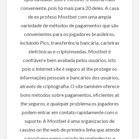
conveniente, pois há mais para 20 deles. A casa
de ex profeso Mostbet com uma ampla
variedade de métodos de pagamentos que são
convenientes para os jogadores brasileiros,
incluindo Pics, transferência bancária, carteiras
eletrônicas e criptomoedas. Mostbet é
confiável e bem avaliada pelos usuários, isto
pois o internet site é seguro at the protege os
informações pessoais e bancários dos usuários,
através de criptografia. O site também oferece
bons métodos sobre pagamentos, eficientes at
the seguros, e qualquer problema os jogadores
podem entrar em contato rapidamente com o
suporte. A Mostbet é uma organizacion de
cassino on the web de primeira linha que atende
a good uma gama variada de preferências e