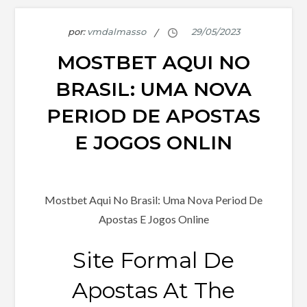
por:
vmdalmasso
MOSTBET AQUI NO
BRASIL: UMA NOVA
PERIOD DE APOSTAS
E JOGOS ONLIN
Mostbet Aqui No Brasil: Uma Nova Period De
Apostas E Jogos Online
Site Formal De
Apostas At The