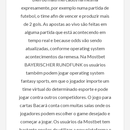
expresamente, por exemplo numa partida de
futebol, o time afin de vencer e produzir mais
de 2 gols. As apostas ao vivo são feitas em
alguma partida que está acontecendo em
tempo real e because odds vão sendo
atualizadas, conforme operating system
acontecimentos da remesa. Na Mostbet
BAYERISCHER RUNDFUNK os usuários
também podem jogar operating system
fantasy sports, em que o jogador importe um
time virtual do determinado esporte e pode
jogar contra outros competidores. O jogo para
cartas Bacará conta com muitas salas onde os
jogadores podem escolher o game desejado e
começar a jogar. Os usuários da Mostbet tem
bastante opções de utilizar a new plataforma e