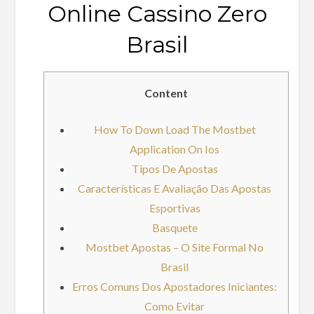
Online Cassino Zero
Brasil
Content
How To Down Load The Mostbet
Application On Ios
Tipos De Apostas
Características E Avaliação Das Apostas
Esportivas
Basquete
Mostbet Apostas – O Site Formal No
Brasil
Erros Comuns Dos Apostadores Iniciantes:
Como Evitar