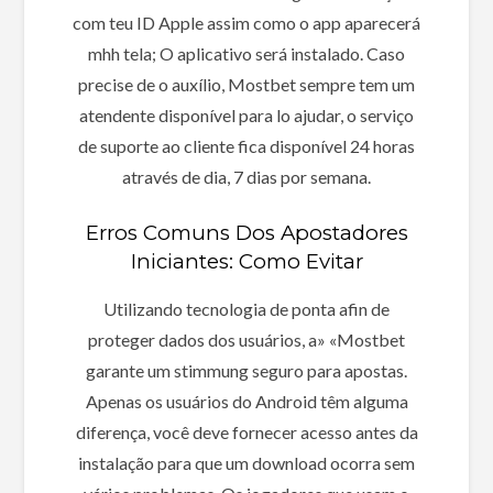
com teu ID Apple assim como o app aparecerá
mhh tela; O aplicativo será instalado. Caso
precise de o auxílio, Mostbet sempre tem um
atendente disponível para lo ajudar, o serviço
de suporte ao cliente fica disponível 24 horas
através de dia, 7 dias por semana.
Erros Comuns Dos Apostadores
Iniciantes: Como Evitar
Utilizando tecnologia de ponta afin de
proteger dados dos usuários, a» «Mostbet
garante um stimmung seguro para apostas.
Apenas os usuários do Android têm alguma
diferença, você deve fornecer acesso antes da
instalação para que um download ocorra sem