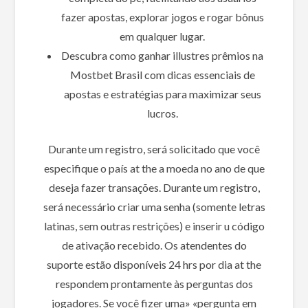
fazer apostas, explorar jogos e rogar bônus
em qualquer lugar.
Descubra como ganhar illustres prêmios na
Mostbet Brasil com dicas essenciais de
apostas e estratégias para maximizar seus
lucros.
Durante um registro, será solicitado que você
especifique o país at the a moeda no ano de que
deseja fazer transações. Durante um registro,
será necessário criar uma senha (somente letras
latinas, sem outras restrições) e inserir u código
de ativação recebido. Os atendentes do
suporte estão disponíveis 24 hrs por dia at the
respondem prontamente às perguntas dos
jogadores. Se você fizer uma» «pergunta em