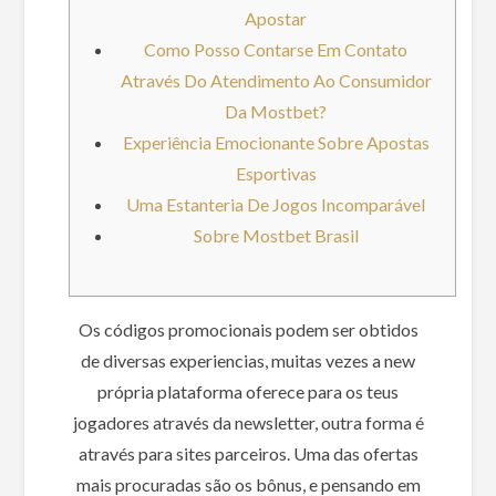
Apostar
Como Posso Contarse Em Contato
Através Do Atendimento Ao Consumidor
Da Mostbet?
Experiência Emocionante Sobre Apostas
Esportivas
Uma Estanteria De Jogos Incomparável
Sobre Mostbet Brasil
Os códigos promocionais podem ser obtidos
de diversas experiencias, muitas vezes a new
própria plataforma oferece para os teus
jogadores através da newsletter, outra forma é
através para sites parceiros. Uma das ofertas
mais procuradas são os bônus, e pensando em