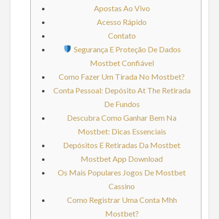
Apostas Ao Vivo
Acesso Rápido
Contato
Segurança E Proteção De Dados
Mostbet Confiável
Como Fazer Um Tirada No Mostbet?
Conta Pessoal: Depósito At The Retirada
De Fundos
Descubra Como Ganhar Bem Na
Mostbet: Dicas Essenciais
Depósitos E Retiradas Da Mostbet
Mostbet App Download
Os Mais Populares Jogos De Mostbet
Cassino
Como Registrar Uma Conta Mhh
Mostbet?