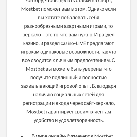
контору, чтобы делать ставки на спорт,
Mostbet поможет вам в этом. Однако если
вы хотите побаловать себя
разнообразными азартными играми, то
зеркало – это то, что вам нужно. И раздел
казино, и раздел casino-LIVE предлагают
игрокам одинаковые возможности, так что
все сводится к личным предпочтениям. С
Mostbet вы можете быть уверены, что
получите подлинный и полностью
захватывающий игровой опыт. Благодаря
наличию социальных сетей для
регистрации и входа через сайт-зеркало,
Mostbet гарантирует своим клиентам
удобство и удовлетворенность.
В мире онлайн-букмекеров Mostbet