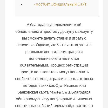
«мостбет Официальный Сайт
А благодаря уведомлениям об
обновлениях и простому доступу к аккаунту
вы сможете делать ставки и играть с
легкостью. Однако, чтобы начать играть на
реальные деньги, регистрация и
пополнение счета являются
обязательными. Процесс регистрации
прост, и пользователи могут пополнить
свой счет с помощью различных платежных
методов, таких как Qiwi Finances или
банковская карта MasterCard. Благодаря
обширному списку популярных и нишевых
спортивных событий, здесь найдется что-то