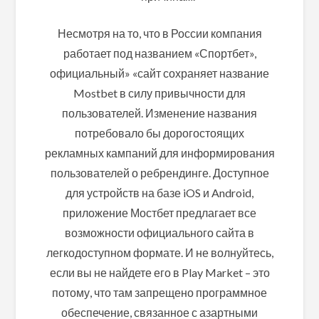
Несмотря на то, что в России компания
работает под названием «Спортбет»,
официальный» «сайт сохраняет название
Mostbet в силу привычности для
пользователей. Изменение названия
потребовало бы дорогостоящих
рекламных кампаний для информирования
пользователей о ребрендинге. Доступное
для устройств на базе iOS и Android,
приложение Мостбет предлагает все
возможности официального сайта в
легкодоступном формате. И не волнуйтесь,
если вы не найдете его в Play Market – это
потому, что там запрещено программное
обеспечение, связанное с азартными