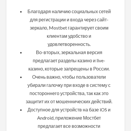
Благодаря наличию социальных сетей
для регистрации и входа через сайт-
зеркало, Mostbet гарантирует своим
клиентам удобство и
удовлетворенность.
Во-вторых, зеркальная версия
предлагает разделы казино и live-
казино, которые запрещены в России.
Очень важно, чтобы пользователи
убирали галочку при входе в систему с
постороннего устройства, так как это
защитит их от мошеннических действий.
Доступное для устройств на базе iOS и
Android, приложение Мостбет
предлагает все возможности