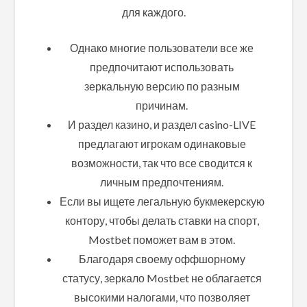
для каждого.
Однако многие пользователи все же
предпочитают использовать
зеркальную версию по разным
причинам.
И раздел казино, и раздел casino-LIVE
предлагают игрокам одинаковые
возможности, так что все сводится к
личным предпочтениям.
Если вы ищете легальную букмекерскую
контору, чтобы делать ставки на спорт,
Mostbet поможет вам в этом.
Благодаря своему оффшорному
статусу, зеркало Mostbet не облагается
высокими налогами, что позволяет