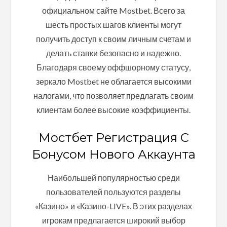
официальном сайте Mostbet. Всего за
шесть простых шагов клиенты могут
получить доступ к своим личным счетам и
делать ставки безопасно и надежно.
Благодаря своему оффшорному статусу,
зеркало Mostbet не облагается высокими
налогами, что позволяет предлагать своим
клиентам более высокие коэффициенты.
Мостбет Регистрация С
Бонусом Нового Аккаунта
Наибольшей популярностью среди
пользователей пользуются разделы
«Казино» и «Казино-LIVE». В этих разделах
игрокам предлагается широкий выбор