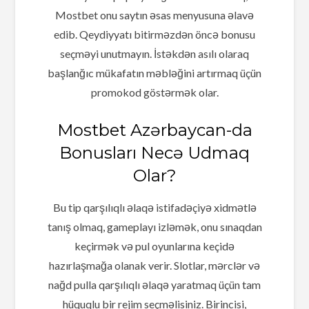
Mostbet onu saytın əsas menyusuna əlavə
edib. Qeydiyyatı bitirməzdən öncə bonusu
seçməyi unutmayın. İstəkdən asılı olaraq
başlanğıc mükafatın məbləğini artırmaq üçün
promokod göstərmək olar.
Mostbet Azərbaycan-da
Bonusları Necə Udmaq
Olar?
Bu tip qarşılıqlı əlaqə istifadəçiyə xidmətlə
tanış olmaq, gameplayı izləmək, onu sınaqdan
keçirmək və pul oyunlarına keçidə
hazırlaşmağa olanak verir. Slotlar, mərclər və
nağd pulla qarşılıqlı əlaqə yaratmaq üçün tam
hüquqlu bir rejim seçməlisiniz. Birincisi,