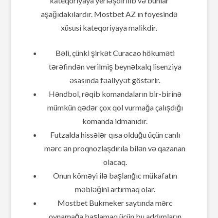
kateqoriyaya yerləşdirilib və bunlar
aşağıdakılardır. Mostbet AZ ın foyesində
xüsusi kateqoriyaya malikdir.
Bəli, çünki şirkət Curacao hökuməti
tərəfindən verilmiş beynəlxalq lisenziya
əsasında fəaliyyət göstərir.
Həndbol, rəqib komandaların bir-birinə
mümkün qədər çox qol vurmağa çalışdığı
komanda idmanıdır.
Futzalda hissələr qısa olduğu üçün canlı
mərc ən proqnozlaşdırıla bilən və qazanan
olacaq.
Onun köməyi ilə başlanğıc mükafatın
məbləğini artırmaq olar.
Mostbet Bukmeker saytında mərc
oynamağa başlamaq üçün bu addımların