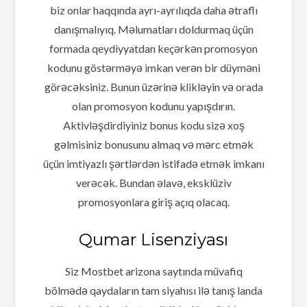
biz onlar haqqında ayrı-ayrılıqda daha ətraflı
danışmalıyıq. Məlumatları doldurmaq üçün
formada qeydiyyatdan keçərkən promosyon
kodunu göstərməyə imkan verən bir düyməni
görəcəksiniz. Bunun üzərinə klikləyin və orada
olan promosyon kodunu yapışdırın.
Aktivləşdirdiyiniz bonus kodu sizə xoş
gəlmisiniz bonusunu almaq və mərc etmək
üçün imtiyazlı şərtlərdən istifadə etmək imkanı
verəcək. Bundan əlavə, eksklüziv
promosyonlara giriş açıq olacaq.
Qumar Lisenziyası
Siz Mostbet arizona saytında müvafiq
bölmədə qaydaların tam siyahısı ilə tanış landa