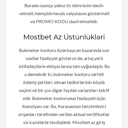
Burada oyunçu yalnız öz nömrəsini daxil»
«etməli, həmçinin hesab valyutasını göstərməli
və PROMO KODU daxil etməlidir.
Mostbet Az Üstünlükləri
Bukmeker kontoru Azərbaycan bazarında son
vaxtlar fəaliyyət göstərsə də, artıq yerli
istifadəçilərin ehtiyaclarına tam uyğunlaşıb. Bu
u deməkdir ki, bukmeker kontoru sərfəli
ödəniş şərtləri, idman tədbirlərinin böyük
seçimi və bir çox digər faydalı variantları təklif
edir. Bukmeker kontorunun fəaliyyəti üçün
lisenziyası var. Bu, Kurasaonun tənzimləyici
orqanları tərəfindən verilən aktual sertifikatlar
və icazələrlə təsdiqlənir. Mostbet az giriş