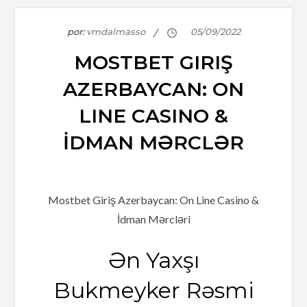
por:
vmdalmasso
MOSTBET GIRIŞ
AZERBAYCAN: ON
LINE CASINO &
İDMAN MƏRCLƏR
Mostbet Giriş Azerbaycan: On Line Casino &
İdman Mərcləri
Ən Yaxşı
Bukmeyker Rəsmi