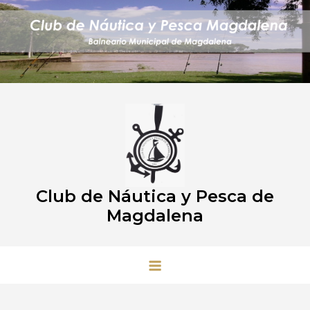
Saltar
al
contenido
Club de Náutica y Pesca de
Magdalena