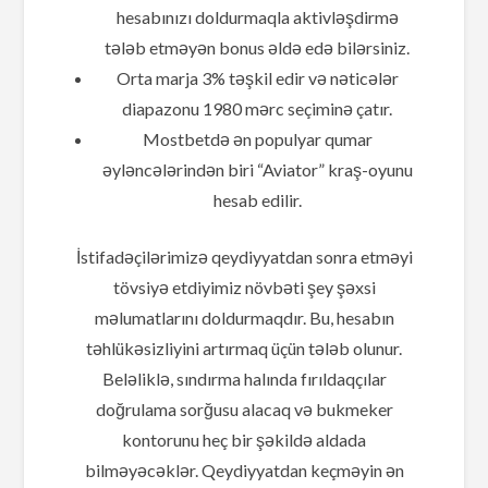
hesabınızı doldurmaqla aktivləşdirmə
tələb etməyən bonus əldə edə bilərsiniz.
Orta marja 3% təşkil edir və nəticələr
diapazonu 1980 mərc seçiminə çatır.
Mostbetdə ən populyar qumar
əyləncələrindən biri “Aviator” kraş-oyunu
hesab edilir.
İstifadəçilərimizə qeydiyyatdan sonra etməyi
tövsiyə etdiyimiz növbəti şey şəxsi
məlumatlarını doldurmaqdır. Bu, hesabın
təhlükəsizliyini artırmaq üçün tələb olunur.
Beləliklə, sındırma halında fırıldaqçılar
doğrulama sorğusu alacaq və bukmeker
kontorunu heç bir şəkildə aldada
bilməyəcəklər. Qeydiyyatdan keçməyin ən