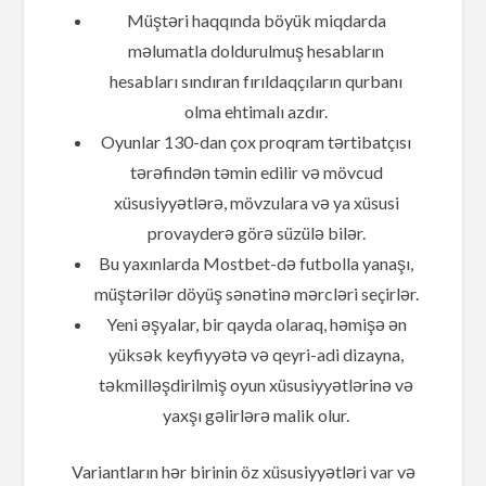
Müştəri haqqında böyük miqdarda
məlumatla doldurulmuş hesabların
hesabları sındıran fırıldaqçıların qurbanı
olma ehtimalı azdır.
Oyunlar 130-dan çox proqram tərtibatçısı
tərəfindən təmin edilir və mövcud
xüsusiyyətlərə, mövzulara və ya xüsusi
provayderə görə süzülə bilər.
Bu yaxınlarda Mostbet-də futbolla yanaşı,
müştərilər döyüş sənətinə mərcləri seçirlər.
Yeni əşyalar, bir qayda olaraq, həmişə ən
yüksək keyfiyyətə və qeyri-adi dizayna,
təkmilləşdirilmiş oyun xüsusiyyətlərinə və
yaxşı gəlirlərə malik olur.
Variantların hər birinin öz xüsusiyyətləri var və