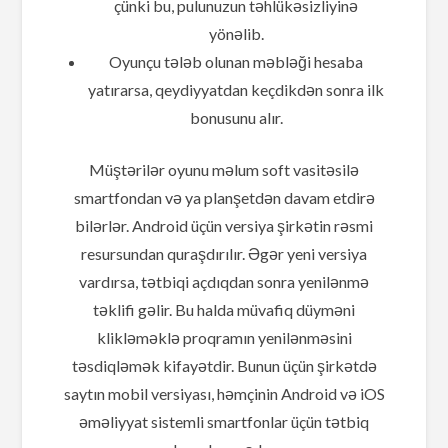
çünki bu, pulunuzun təhlükəsizliyinə
yönəlib.
Oyunçu tələb olunan məbləği hesaba
yatırarsa, qeydiyyatdan keçdikdən sonra ilk
bonusunu alır.
Müştərilər oyunu məlum soft vasitəsilə
smartfondan və ya planşetdən davam etdirə
bilərlər. Android üçün versiya şirkətin rəsmi
resursundan quraşdırılır. Əgər yeni versiya
vardırsa, tətbiqi açdıqdan sonra yenilənmə
təklifi gəlir. Bu halda müvafiq düyməni
klikləməklə proqramın yenilənməsini
təsdiqləmək kifayətdir. Bunun üçün şirkətdə
saytın mobil versiyası, həmçinin Android və iOS
əməliyyat sistemli smartfonlar üçün tətbiq