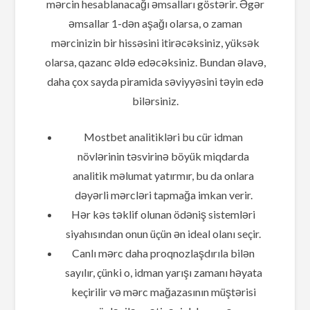
mərcin hesablanacağı əmsalları göstərir. Əgər
əmsallar 1-dən aşağı olarsa, o zaman
mərcinizin bir hissəsini itirəcəksiniz, yüksək
olarsa, qazanc əldə edəcəksiniz. Bundan əlavə,
daha çox sayda piramida səviyyəsini təyin edə
bilərsiniz.
Mostbet analitikləri bu cür idman
növlərinin təsvirinə böyük miqdarda
analitik məlumat yatırmır, bu da onlara
dəyərli mərcləri tapmağa imkan verir.
Hər kəs təklif olunan ödəniş sistemləri
siyahısından onun üçün ən ideal olanı seçir.
Canlı mərc daha proqnozlaşdırıla bilən
sayılır, çünki o, idman yarışı zamanı həyata
keçirilir və mərc mağazasının müştərisi