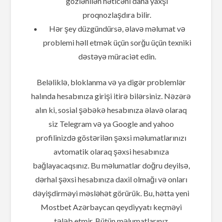
gözlənilən nəticəni daha yaxşı
proqnozlaşdıra bilir.
Hər şey düzgündürsə, əlavə məlumat və
problemi həll etmək üçün sorğu üçün texniki
dəstəyə müraciət edin.
Beləliklə, bloklanma və ya digər problemlər
halında hesabınıza girişi itirə bilərsiniz. Nəzərə
alın ki, sosial şəbəkə hesabınıza əlavə olaraq
siz Telegram və ya Google and yahoo
profilinizdə göstərilən şəxsi məlumatlarınızı
avtomatik olaraq şəxsi hesabınıza
bağlayacaqsınız. Bu məlumatlar doğru deyilsə,
dərhal şəxsi hesabınıza daxil olmağı və onları
dəyişdirməyi məsləhət görürük. Bu, hətta yeni
Mostbet Azərbaycan qeydiyyatı keçməyi
tələb etmir. Bütün məlumatlarınız