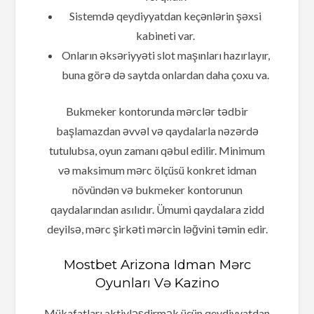
Sistemdə qeydiyyatdan keçənlərin şəxsi
kabineti var.
Onların əksəriyyəti slot maşınları hazırlayır,
buna görə də saytda onlardan daha çoxu va.
Bukmeker kontorunda mərclər tədbir
başlamazdan əvvəl və qaydalarla nəzərdə
tutulubsa, oyun zamanı qəbul edilir. Minimum
və maksimum mərc ölçüsü konkret idman
növündən və bukmeker kontorunun
qaydalarından asılıdır. Ümumi qaydalara zidd
deyilsə, mərc şirkəti mərcin ləğvini təmin edir.
Mostbet Arizona Idman Mərc
Oyunları Və Kazino
Mükafatları aktivləşdirmək üçün qeydiyyatdan