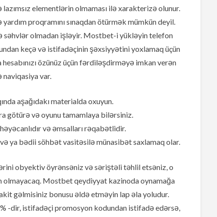
ə lazımsız elementlərin olmaması ilə xarakterizə olunur.
də yardım proqramını sınaqdan ötürmək mümkün deyil.
 səhvlər olmadan işləyir. Mostbet-i yükləyin telefon
ndan keçə və istifadəçinin şəxsiyyətini yoxlamaq üçün
da hesabınızı özünüz üçün fərdiləşdirməyə imkan verən
 naviqasiya var.
ında aşağıdakı materialda oxuyun.
ra götürə və oyunu tamamlaya bilərsiniz.
 həyəcanlıdır və əmsalları rəqabətlidir.
ə ya bədii söhbət vasitəsilə münasibət saxlamaq olar.
ini obyektiv öyrənsəniz və səriştəli təhlil etsəniz, o
m olmayacaq. Mostbet qeydiyyat kazinoda oynamağa
kit gəlmisiniz bonusu əldə etməyin lap əla yoludur.
 -dir, istifadəçi promosyon kodundan istifadə edərsə,