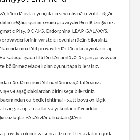
ə, həm də usta oyunçuların sevimlisinə çevrilib. Əgər
, daha məşhur qumar oyunu provayderləri ilə tanışsınız.
ragmatic Play, 3 OAKS, Endorphina, LEAP, GALAXYS,
vayderlərinin yaratdığı oyunları üçün bilərsiniz.
kanında müxtəlif provayderlərdən olan oyunların lap
 Bu kateqoriyada filtrləri tənzimləyərək janr, provayder
ə bölünməz əlaqəli olan oyunu tapa bilərsiniz.
da mərclərin müxtəlif növlərini seçə bilərsiniz.
yişə və aşağıdakılardan birini seçə bilərsiniz.
axımından cəlbedici ehtimal – xətt boyu ən kiçik
yət rəngarəng əmsallar və yekunlar mövcuddur.
ursuzluqlar və səhvlər olmadan işləyir.
tövsiyə olunur və sonra siz mostbet aviator uğurla