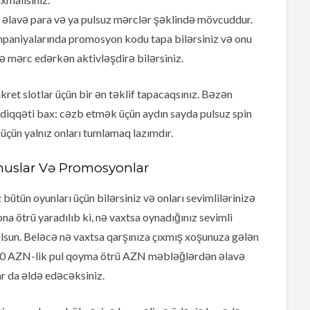
 əlavə para və ya pulsuz mərclər şəklində mövcuddur.
ampaniyalarında promosyon kodu tapa bilərsiniz və onu
 mərc edərkən aktivləşdirə bilərsiniz.
et slotlar üçün bir ən təklif tapacaqsınız. Bəzən
 diqqəti bax: cəzb etmək üçün aydın sayda pulsuz spin
 üçün yalnız onları tumlamaq lazımdır.
uslar Və Promosyonlar
ütün oyunları üçün bilərsiniz və onları sevimlilərinizə
ona ötrü yaradılıb ki, nə vaxtsa oynadığınız sevimli
olsun. Beləcə nə vaxtsa qarşınıza çıxmış xoşunuza gələn
 30 AZN-lik pul qoyma ötrü AZN məbləğlərdən əlavə
ar da əldə edəcəksiniz.