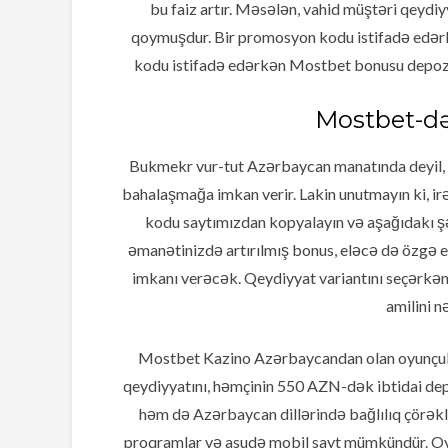
bu faiz artır. Məsələn, vahid müştəri qeyd
qoymuşdur. Bir promosyon kodu istifadə edərk
kodu istifadə edərkən Mostbet bonusu depozi
Mostbet-də
Bukmekr vur-tut Azərbaycan manatında deyil, d
bahalaşmağa imkan verir. Lakin unutmayın ki, i
kodu saytımızdan kopyalayın və aşağıdakı şək
əmanətinizdə artırılmış bonus, eləcə də özgə
imkanı verəcək. Qeydiyyat variantını seçərkən 
amilini n
Mostbet Kazino Azərbaycandan olan oyunçula
qeydiyyatını, həmçinin 550 AZN-dək ibtidai depo
həm də Azərbaycan dillərində bağlılıq çörək
proqramlar və asudə mobil sayt mümkündür. Oy