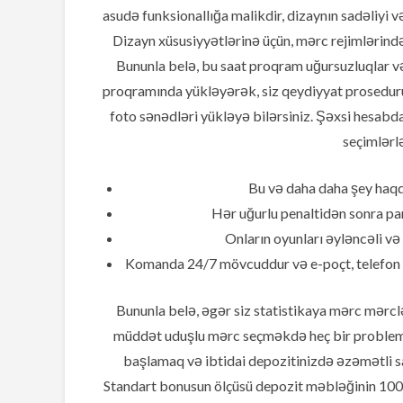
asudə funksionallığa malikdir, dizaynın sadəliyi v
Dizayn xüsusiyyətlərinə üçün, mərc rejimlərin
Bununla belə, bu saat proqram uğursuzluqlar və
proqramında yükləyərək, siz qeydiyyat proseduru
foto sənədləri yükləyə bilərsiniz. Şəxsi hesab
seçimlərlə
Bu və daha daha şey haqq
Hər uğurlu penaltidən sonra pa
Onların oyunları əyləncəli və
Komanda 24/7 mövcuddur və e-poçt, telefon v
Bununla belə, əgər siz statistikaya mərc mərclər
müddət uduşlu mərc seçməkdə heç bir proble
başlamaq və ibtidai depozitinizdə əzəmətli sa
Standart bonusun ölçüsü depozit məbləğinin 100%