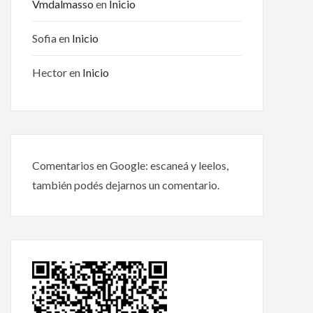
Vmdalmasso
en
Inicio
Sofia
en
Inicio
Hector
en
Inicio
Comentarios en Google: escaneá y leelos,
también podés dejarnos un comentario.