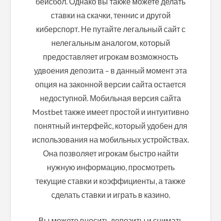
бейсбол. Однако вы также можете делать
ставки на скачки, теннис и другой
киберспорт. Не путайте легальный сайт с
нелегальным аналогом, который
предоставляет игрокам возможность
удвоения депозита – в данный момент эта
опция на законной версии сайта остается
недоступной. Мобильная версия сайта
Mostbet также имеет простой и интуитивно
понятный интерфейс, который удобен для
использования на мобильных устройствах.
Она позволяет игрокам быстро найти
нужную информацию, просмотреть
текущие ставки и коэффициенты, а также
сделать ставки и играть в казино.
Вы можете вносить депозиты и снимать