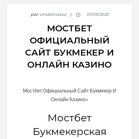
por:
vmdalmasso
МОСТБЕТ
ОФИЦИАЛЬНЫЙ
САЙТ БУКМЕКЕР И
ОНЛАЙН КАЗИНО
Мостбет Официальный Сайт Букмекер И
Онлайн Казино»
Мостбет
Букмекерская