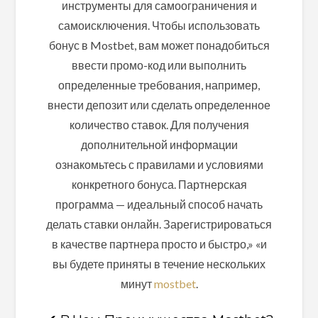
инструменты для самоограничения и
самоисключения. Чтобы использовать
бонус в Mostbet, вам может понадобиться
ввести промо-код или выполнить
определенные требования, например,
внести депозит или сделать определенное
количество ставок. Для получения
дополнительной информации
ознакомьтесь с правилами и условиями
конкретного бонуса. Партнерская
программа — идеальный способ начать
делать ставки онлайн. Зарегистрироваться
в качестве партнера просто и быстро,» «и
вы будете приняты в течение нескольких
минут
mostbet
.