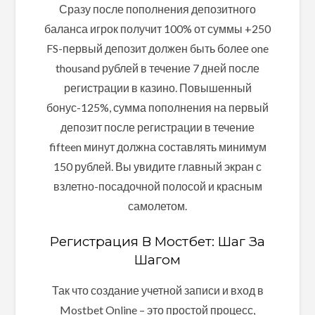
Сразу после пополнения депозитного
баланса игрок получит 100% от суммы +250
FS-первый депозит должен быть более one
thousand рублей в течение 7 дней после
регистрации в казино. Повышенный
бонус-125%, сумма пополнения на первый
депозит после регистрации в течение
fifteen минут должна составлять минимум
150 рублей. Вы увидите главный экран с
взлетно-посадочной полосой и красным
самолетом.
Регистрация В Мостбет: Шаг За
Шагом
Так что создание учетной записи и вход в
Mostbet Online – это простой процесс,