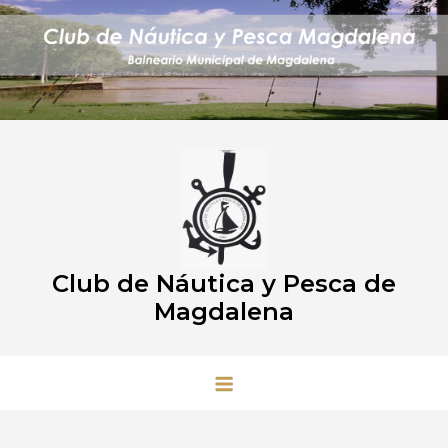
Saltar
al
contenido
Club de Náutica y Pesca de
Magdalena