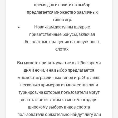
время дня и ночи, и на выбор
предлагается множество различных
типов игр.
Новичкам доступны щедрые
приветственные бонусы, включая
бесплатные вращения на популярных
слотах.
Вы можете принять участие в любое время
дня и ночи, и на выбор предлагается
множество различных типов игр. Это лишь
несколько примеров из множества лиг и
турниров, на которые пользователи могут
делать ставки в этом казино. Благодаря
широкому выбору видов спорта
пользователи обязательно найдут лигу или