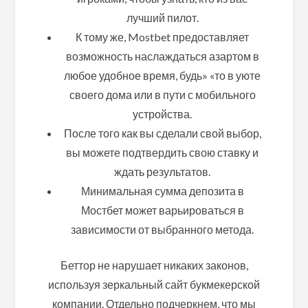
лучший пилот.
К тому же, Mostbet предоставляет
возможность наслаждаться азартом в
любое удобное время, будь» «то в уюте
своего дома или в пути с мобильного
устройства.
После того как вы сделали свой выбор,
вы можете подтвердить свою ставку и
ждать результатов.
Минимальная сумма депозита в
Мостбет может варьироваться в
зависимости от выбранного метода.
Беттор не нарушает никаких законов,
используя зеркальный сайт букмекерской
компании. Отдельно подчеркнем, что мы