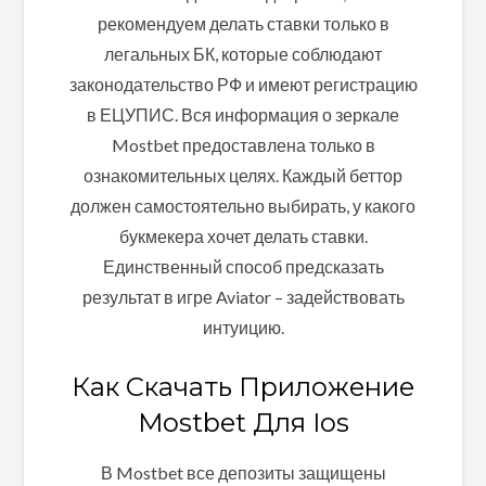
рекомендуем делать ставки только в
легальных БК, которые соблюдают
законодательство РФ и имеют регистрацию
в ЕЦУПИС. Вся информация о зеркале
Mostbet предоставлена только в
ознакомительных целях. Каждый беттор
должен самостоятельно выбирать, у какого
букмекера хочет делать ставки.
Единственный способ предсказать
результат в игре Aviator – задействовать
интуицию.
Как Скачать Приложение
Mostbet Для Ios
В Mostbet все депозиты защищены