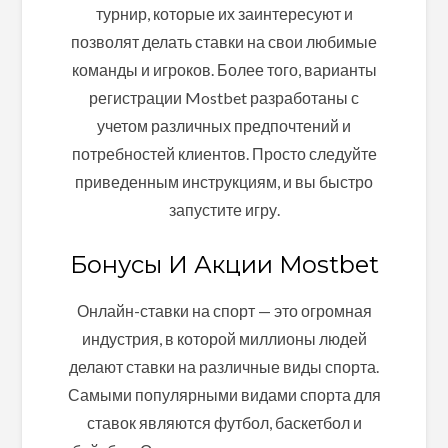
турнир, которые их заинтересуют и
позволят делать ставки на свои любимые
команды и игроков. Более того, варианты
регистрации Mostbet разработаны с
учетом различных предпочтений и
потребностей клиентов. Просто следуйте
приведенным инструкциям, и вы быстро
запустите игру.
Бонусы И Акции Mostbet
Онлайн-ставки на спорт — это огромная
индустрия, в которой миллионы людей
делают ставки на различные виды спорта.
Самыми популярными видами спорта для
ставок являются футбол, баскетбол и