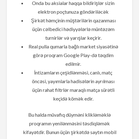
Onda bu aksialar haqqa bildirişlər sizin
elektron poçtunuza göndəriləcək
Şirkət həmçinin müştərilərin qazanması
üçün cəlbedici hədiyyələrlə müntəzəm
turnirlər və yarışlar keçirir.
Real pulla qumarla bağlı market siyasətinə
görə proqram Google Play-də təqdim
edilmir.
İntizamların çeşidlənməsi, canlı, matç
öncəsi, yayımlarla hadisələrin ayrılması
üçün rahat filtrlər maraqlı matça sürətli
keçidə kömək edir.
Bu halda müvafiq düyməni klikləməklə
proqramın yenilənməsini təsdiqləmək
kifayətdir. Bunun üçün şirkətdə saytın mobil