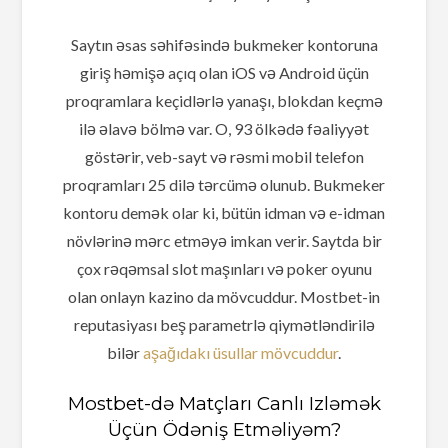
Saytın əsas səhifəsində bukmeker kontoruna
giriş həmişə açıq olan iOS və Android üçün
proqramlara keçidlərlə yanaşı, blokdan keçmə
ilə əlavə bölmə var. O, 93 ölkədə fəaliyyət
göstərir, veb-sayt və rəsmi mobil telefon
proqramları 25 dilə tərcümə olunub. Bukmeker
kontoru demək olar ki, bütün idman və e-idman
növlərinə mərc etməyə imkan verir. Saytda bir
çox rəqəmsal slot maşınları və poker oyunu
olan onlayn kazino da mövcuddur. Mostbet-in
reputasiyası beş parametrlə qiymətləndirilə
bilər
aşağıdakı üsullar mövcuddur
.
Mostbet-də Matçları Canlı Izləmək
Üçün Ödəniş Etməliyəm?