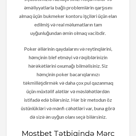
əməliyyatlarla bağlı problemlərin qarşısını
almaq üçün bukmeker kontoru işçiləri üçün elan
edilmiş və real məlumatların tam
uyğunluğundan əmin olmaq vacibdir.
Poker əllərinin qaydalarını və reytinqlərini,
həmçinin blef etməyi və rəqiblərinizin
hərəkətlərini oxumağı bilməlisiniz. Siz
həmçinin poker bacarıqlarınızı
təkmilləşdirmək və daha çox pul qazanmaq
üçün müxtəlif alətlər və məsləhətlərdən
istifadə edə bilərsiniz. Hər bir metodun öz
üstünlükləri və mənfi cəhətləri var, buna görə
də sizə ən uyğun olanı seçə bilərsiniz.
Mostbet Tətbiqində Mərc