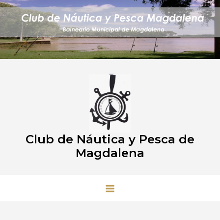
Saltar
al
contenido
Club de Náutica y Pesca de
Magdalena