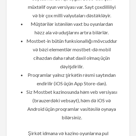
müxtəlif oyun versiyası var. Sayt çoxdilliliyi
və bir çox milli valyutaları dəstəkləyir.
Müştərilər istənilən vaxt bu oyunlardan
həzz ala və uduşlarını artıra bilərlər.
Mostbet-in bütün funksionallığı mövcuddur
və bəzi elementlər mostbet-də mobil
cihazdan daha rahat daxil olmaq üçün
dəyişdirilir.
Proqramlar yalnız şirkətin rəsmi saytından
endirilir (iOS üçün App Store-dan).
Siz Mostbet kazinosunda həm veb versiyası
(brauzerdəki vebsayt), həm də iOS və
Android üçün proqramlar vasitəsilə oynaya
bilərsiniz.
Şirkət idmana və kazino oyunlarına pul