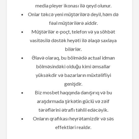
media pleyer ikonası ilə qeyd olunur.
Onlar təkcə yeni müştərilərə deyil, həm də
fəal müştərilərə aiddir.
Müştərilər e-poçt, telefon və ya söhbət
vasitəsilə dəstək heyəti ilə əlaqə saxlaya
bilərlər.
Əlavə olaraq, bu bölmədə actual idman
bölməsindəki olduğu kimi əmsallar
yüksəkdir və bazarların müxtəlifliyi
genişdir.
Biz mosbet haqqında danışırıq və bu
araşdırmada şirkətin güclü və zəif
tərəflərini ətraflı təhlil edəcəyik.
Onların qrafikası heyrətamizdir və səs
effektləri realdır.