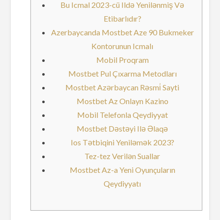
Bu Icmal 2023-cü Ildə Yenilənmiş Və
Etibarlıdır?
Azerbaycanda Mostbet Aze 90 Bukmeker
Kontorunun Icmalı
Mobil Proqram
Mostbet Pul Çıxarma Metodları
Mostbet Azərbaycan Rəsmi̇ Sayti
Mostbet Az Onlayn Kazino
Mobil Telefonla Qeydiyyat
Mostbet Dəstəyi Ilə Əlaqə
Ios Tətbiqini Yeniləmək 2023?
Tez-tez Verilən Suallar
Mostbet Az-a Yeni Oyunçuların
Qeydiyyatı