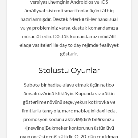
versiyası, həmçinin Android os və iOS
əməliyyat sistemli smartfonlar üçün tətbiq
hazırlanmışdır. Dəstək MərkəziHər hansı sual
və ya probleminiz varsa, dəstək komandamıza
müraciət edin. Dəstək komandamız müxtəlif
əlaqə vasitələri ilə day to day rejimdə fəaliyyət
göstərir.
Stolüstü Oyunlar
Səbətə bir hadisə əlavə etmək üçün nəticə
əmsalı üzərinə klikləyin. Kuponda siz xəttin
göstərilmə növünü seçə, yekun kotirovka və
limitlərlə tanış ola, mərc məbləğini daxil edə,
promosyon kodunu aktivləşdirə bilərsiniz.»
«[newline]Bukmeker kontorunun üstünlüyü
oyun öncəsi geniş xəttdir. O, 20-dən çox idman