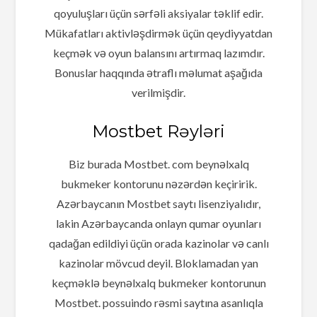
qoyuluşları üçün sərfəli aksiyalar təklif edir.
Mükafatları aktivləşdirmək üçün qeydiyyatdan
keçmək və oyun balansını artırmaq lazımdır.
Bonuslar haqqında ətraflı məlumat aşağıda
verilmişdir.
Mostbet Rəyləri
Biz burada Mostbet. com beynəlxalq
bukmeker kontorunu nəzərdən keçiririk.
Azərbaycanın Mostbet saytı lisenziyalıdır,
lakin Azərbaycanda onlayn qumar oyunları
qadağan edildiyi üçün orada kazinolar və canlı
kazinolar mövcud deyil. Bloklamadan yan
keçməklə beynəlxalq bukmeker kontorunun
Mostbet. possuindo rəsmi saytına asanlıqla