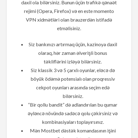
daxil ola bilərsiniz. Bunun üçün trafikə qənaət
rejimi (Opera, Firefox) və en este momento
VPN xidmətləri olan brauzerdən istifadə
etməlisiniz.
Siz bankınızı artırmaq üçün, kazinoya daxil
olaraq, hər zaman əlverişli bonus
təkliflərini izləyə bilərsiniz.
Siz klassik 3 və 5 çarxlı oyunlar, eləcə də
böyük ödəmə potensialı olan proqressiv
cekpot oyunları arasında seçim edə
bilərsiniz.
“Bir qollu bandit” də adlandırılan bu qumar
əyləncə növündə sadəcə qolu çəkirsiniz və
kombinasiyaları toplayırsınız.
Mən Mostbet dəstək komandasının işini