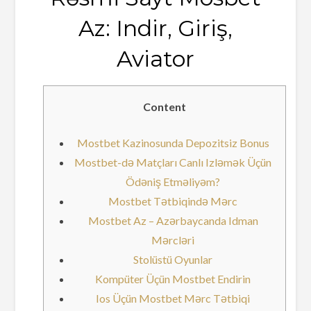
Az: Indir, Giriş,
Aviator
Content
Mostbet Kazinosunda Depozitsiz Bonus
Mostbet-də Matçları Canlı Izləmək Üçün
Ödəniş Etməliyəm?
Mostbet Tətbiqində Mərc
Mostbet Az – Azərbaycanda Idman
Mərcləri
Stolüstü Oyunlar
Kompüter Üçün Mostbet Endirin
Ios Üçün Mostbet Mərc Tətbiqi