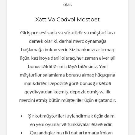
olar.
Xətt Və Cədvəl Mostbet
Giriş prosesi sadə və sürətlidir və müştərilərə
demək olar ki, dərhal mərc oynamağa
başlamağa imkan verir. Siz bankınızı artırmaq
üçün, kazinoya daxil olaraq, hər zaman əlverişli
bonus təkliflərini izləyə bilərsiniz. Yeni
müştərilər salamlama bonusu almaq hüququna
malikdirlər. Depozitə görə bonus şirkətdə
qeydiyyatdan keçmiş, depozit etmiş və ilk
mərcini etmiş bütün müştərilər üçün əlçatandır.
Şirkət müştəriləri əyləndirmək üçün daim
en yeni oyunlar və funksiyalar əlavə edir.
Qazandıqlarınızı iki qat artırmağa imkan