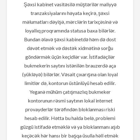
Şəxsi kabinet vasitəsilə müştərilər maliyyə
tranzaksiyalarını həyata keçirə, şəxsi
məlumatları dəyişə, mərclərin tarixçəsinə və
loyallıq proqramında statusa baxa bilərlər.
Bundan əlavə şəxsi kabinetdə həm də dost
dəvət etmək və dəstək xidmətinə sorğu
göndərmək üçün keçidlər var. İstifadəçilər
bukmekerin saytını istənilən brauzerdə aça
(yükləyə) bilərlər. Vəsait çıxarışına olan loyal
limitlər də, kontorun üstünlüyü hesab edilir.
Yeganə mühüm çatışmazlıq bukmeker
kontorunun rəsmi saytının lokal internet
provayderlər tərəfindən bloklanması riski
hesab edilir. Hətta bu halda belə, problemi
güzgü istifadə etməklə və ya bloklanmanı aşıb
keçəcək hər hansı bir başqa üsulla həll etmək