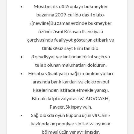
Mostbet ilk dəfə onlayn bukmeyker
bazarına 2009-cu ildə daxil olub.»
«[newline]Bu zaman ərzində bukmeyker
özünü rəsmi Kürasao lisenziyası
çərçivəsində fəaliyyət göstərən etibarlı və
təhlükəsiz sayt kimi tanıdıb.
3 qeydiyyat variantından birini seçin və
tələb olunan məlumatları doldurun.
Hesaba vəsait yatırmağın mümkün yolları
arasında bank kartları və elektron pul
kisələrindən istifadə etməklə yanaşı,
Bitcoin kriptovalyutası və ADVCASH,
Payeer, Skinpay və h.
Sağ blokda oyun kuponu üçün və Canlı-
kazinoda ən populyar slotlar və oyunlar
bölməsi üçün yer ayrılmışdır.