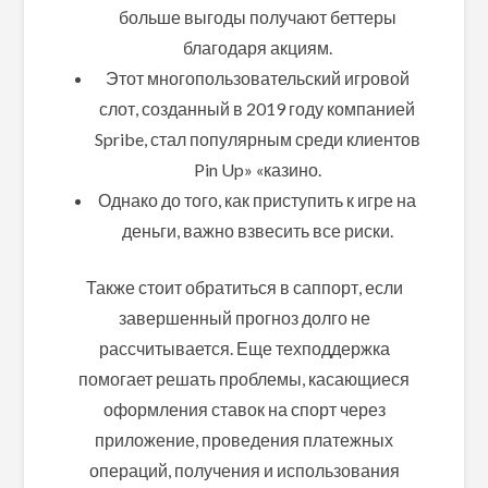
больше выгоды получают беттеры
благодаря акциям.
Этот многопользовательский игровой
слот, созданный в 2019 году компанией
Spribe, стал популярным среди клиентов
Pin Up» «казино.
Однако до того, как приступить к игре на
деньги, важно взвесить все риски.
Также стоит обратиться в саппорт, если
завершенный прогноз долго не
рассчитывается. Еще техподдержка
помогает решать проблемы, касающиеся
оформления ставок на спорт через
приложение, проведения платежных
операций, получения и использования