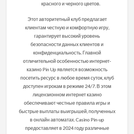
красного и черного цветов.
Этот авторитетный клуб предлагает
клиентам честную и комфортную игру,
гарантирует высокий уровень
безопасности данных клиентов и
конфиденциальность. Главной
отличительной особенностью интернет-
казино Pin Up является возможность
посетить ресурс в любое время суток, клуб
доступен игрокам в режиме 24/7. В этом
лицензионном интернет казино
обеспечивают честные правила игры и
быстрые выплаты выигрышей, полученных
в онлайн автоматах. Casino Pin-up
предоставляет в 2024 году различные