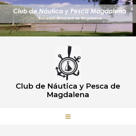
Saltar
al
contenido
Club de Náutica y Pesca de
Magdalena