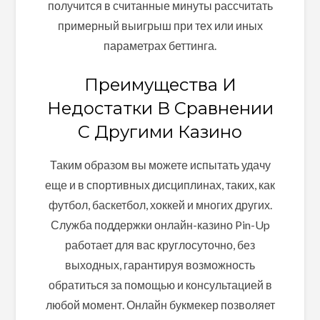
получится в считанные минуты рассчитать
примерный выигрыш при тех или иных
параметрах беттинга.
Преимущества И
Недостатки В Сравнении
С Другими Казино
Таким образом вы можете испытать удачу
еще и в спортивных дисциплинах, таких, как
футбол, баскетбол, хоккей и многих других.
Служба поддержки онлайн-казино Pin-Up
работает для вас круглосуточно, без
выходных, гарантируя возможность
обратиться за помощью и консультацией в
любой момент. Онлайн букмекер позволяет