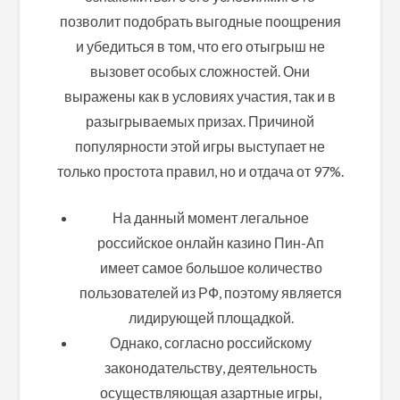
позволит подобрать выгодные поощрения
и убедиться в том, что его отыгрыш не
вызовет особых сложностей. Они
выражены как в условиях участия, так и в
разыгрываемых призах. Причиной
популярности этой игры выступает не
только простота правил, но и отдача от 97%.
На данный момент легальное
российское онлайн казино Пин-Ап
имеет самое большое количество
пользователей из РФ, поэтому является
лидирующей площадкой.
Однако, согласно российскому
законодательству, деятельность
осуществляющая азартные игры,