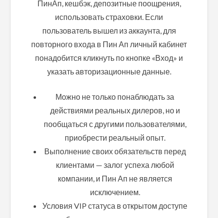
ПинАп, кешбэк, депозитные поощрения,
использовать страховки. Если
пользователь вышел из аккаунта, для
повторного входа в Пин Ап личный кабинет
понадобится кликнуть по кнопке «Вход» и
указать авторизационные данные.
Можно не только понаблюдать за
действиями реальных дилеров, но и
пообщаться с другими пользователями,
приобрести реальный опыт.
Выполнение своих обязательств перед
клиентами — залог успеха любой
компании, и Пин Ап не является
исключением.
Условия VIP статуса в открытом доступе