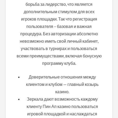
борьба за лидерство, что является
дополнительным стимулом для всех
игроков площадки. Так что регистрация
пользователя – базовая и важная
процедура. Без авторизации абсолютно
невозможно иметь свой личный кабинет,
участвовать в турнирах и пользоваться
всеми преимуществами, включая бонусную
программу клуба.
Доверительные отношения между
клиентом и клубом — главный козырь
казино.
Зеркала дают возможность каждому
клиенту Пин Ап казино пользоваться
игровой площадкой и наслаждаться