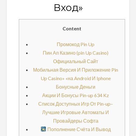
Вход»
Content
Промокод Pin Up
Пин Ап Казино (pin Up Casino)
Официальный Сайт
Мобильная Версия И Приложение Pin
Up Casino» «на Android И Iphone
Бонусные Деньги
Акции И Бонусы Pin-up 634 Kz
Список Доступных Игр От Pin-up–
Лучшие Игровые Автоматы И
Провайдеры Софта
Пополнение Счёта И Вывод