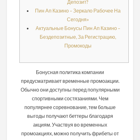
Депозит?
Пин Ап Казино – Зеркало Рабочее На
Сегодня»
Актуальные Бонусы Пин Ап Казино –
Бездепозитные, За Регистрацию,
Промокоды
Бонусная политика компании
предусматривает временные промоакции.
Обычно они доступны перед популярными
спортивными состязаниями. Чем
популярнее соревнование, тем больше
выгоды получают беттеры благодаря
акциям. Участвуя во временных
промоакциях, можно получить фрибеты от