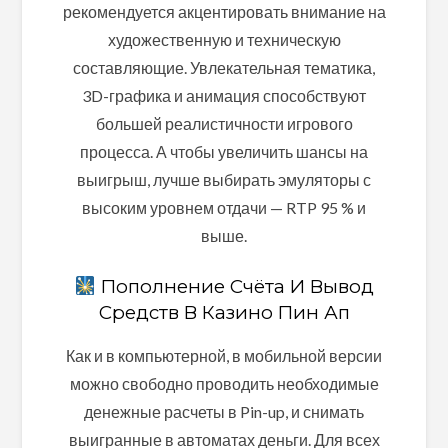
рекомендуется акцентировать внимание на
художественную и техническую
составляющие. Увлекательная тематика,
3D-графика и анимация способствуют
большей реалистичности игрового
процесса. А чтобы увеличить шансы на
выигрыш, лучше выбирать эмуляторы с
высоким уровнем отдачи — RTP 95 % и
выше.
Пополнение Счёта И Вывод
Средств В Казино Пин Ап
Как и в компьютерной, в мобильной версии
можно свободно проводить необходимые
денежные расчеты в Pin-up, и снимать
выигранные в автоматах деньги. Для всех