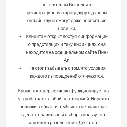
посетителям Выполнить
регистрационную процедуру в данном
онлайн клубе смогут даже неопытные
новички.
Клиентам открыт доступ к информации
о предстоящих и текущих акциях, она
находится на официальном сайте Пин-
Ап.
Не стоит забывать о том, что условия
каждого из поощрений отличаются.
Кроме того, версия четко функционирует на
устройствах с любой платформой. Нередко
новички в области гемблинга не знают, как
сделать правильный выбор в пользу того
или иного развлечения. Для этого