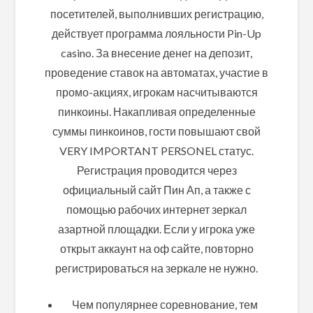
посетителей, выполнивших регистрацию,
действует программа лояльности Pin-Up
casino. За внесение денег на депозит,
проведение ставок на автоматах, участие в
промо-акциях, игрокам насчитываются
пинкоины. Накапливая определенные
суммы пинкоинов, гости повышают свой
VERY IMPORTANT PERSONEL статус.
Регистрация проводится через
официальный сайт Пин Ап, а также с
помощью рабочих интернет зеркал
азартной площадки. Если у игрока уже
открыт аккаунт на оф сайте, повторно
регистрироваться на зеркале не нужно.
Чем популярнее соревнование, тем