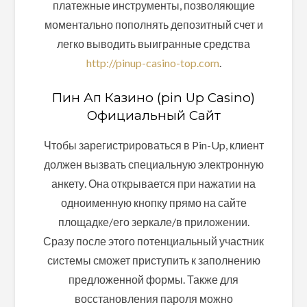
платежные инструменты, позволяющие
моментально пополнять депозитный счет и
легко выводить выигранные средства
http://pinup-casino-top.com
.
Пин Ап Казино (pin Up Casino)
Официальный Сайт
Чтобы зарегистрироваться в Pin-Up, клиент
должен вызвать специальную электронную
анкету. Она открывается при нажатии на
одноименную кнопку прямо на сайте
площадке/его зеркале/в приложении.
Сразу после этого потенциальный участник
системы сможет приступить к заполнению
предложенной формы. Также для
восстановления пароля можно