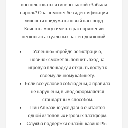
воспользоваться гиперссылкой «Забыли
пароль? Она поможет без идентификации
личности придумать новый пассворд.
Клиенты могут иметь в распоряжении
несколько актуальных на сегодня копий.
Успешно» «пройдя регистрацию,
новичок сможет выполнить вход на
игровую площадку и открыть доступ к
своему личному кабинету.
Если все условия соблюдены, а правила
не нарушены, вывод оформляется
стандартным способом.
Пин Ап казино уже давно считается
одной из топовых игровых платформ.
Служба поддержки онлайн-казино Pin-