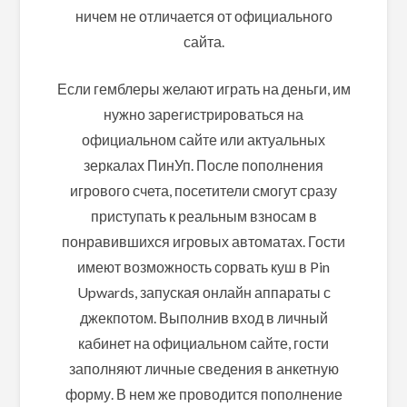
ничем не отличается от официального
сайта.
Если гемблеры желают играть на деньги, им
нужно зарегистрироваться на
официальном сайте или актуальных
зеркалах ПинУп. После пополнения
игрового счета, посетители смогут сразу
приступать к реальным взносам в
понравившихся игровых автоматах. Гости
имеют возможность сорвать куш в Pin
Upwards, запуская онлайн аппараты с
джекпотом. Выполнив вход в личный
кабинет на официальном сайте, гости
заполняют личные сведения в анкетную
форму. В нем же проводится пополнение