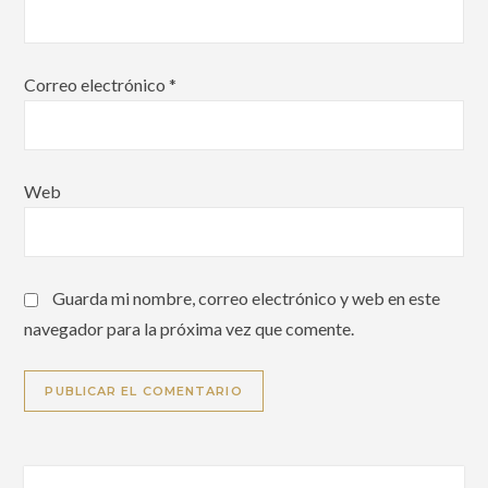
Correo electrónico
*
Web
Guarda mi nombre, correo electrónico y web en este
navegador para la próxima vez que comente.