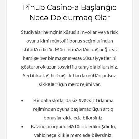
Pinup Casino-a Başlanğıc
Necə Doldurmaq Olar
Studiyalar həmçinin xüsusi simvollar və ya risk
oyunu kimi müxtəlif bonus seçimlərindən
istifadə edirlər. Mərc etməzdən başlanğıc siz
həmişə hər bir maşının əsas xüsusiyyətlərini
göstərərək uzun təsviri ilə tanış ola bilərsiniz.
Sertifikatlaşdırılmış slotlarda mütləq pulsuz
sikkələr üçün mərc rejimi var.
Bir daha slotlarda siz əvəzsiz fırlanma
rejimindən oyuna başlamaq üçün artıq
bonuslar əldə edə bilərsiniz.
Kazino proqramı elə tərtib edilmişdir ki,
vahid neçə kliklə mərc edə bilərsiniz.