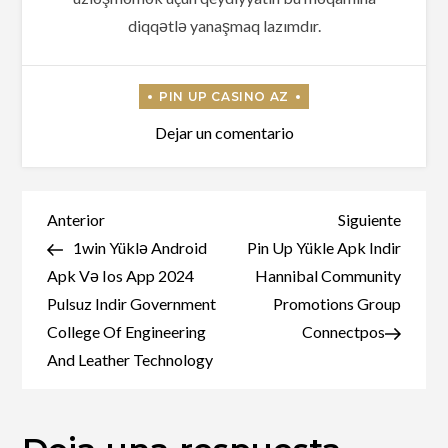
diqqətlə yanaşmaq lazımdır.
en
Dejar un comentario
Pin
Up
Online
Navegación
Entrada
Entrad
Anterior
Siguiente
Casino
anterior
siguien
1win Yüklə Android
Pin Up Yükle Apk Indir
de
Azerbaycan
Apk Və Ios App 2024
Hannibal Community
entradas
Pulsuz Indir Government
Promotions Group
Onlayn
College Of Engineering
Connectpos
Kazino
And Leather Technology
Pinup
Rəsmi
Saytı