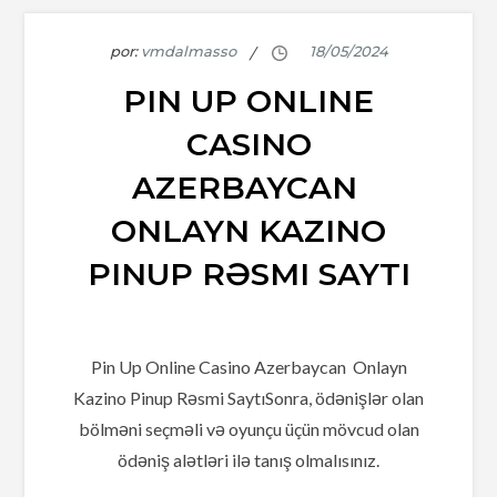
por:
vmdalmasso
PIN UP ONLINE
CASINO
AZERBAYCAN ️
ONLAYN KAZINO
PINUP RƏSMI SAYTI
Pin Up Online Casino Azerbaycan ️ Onlayn
Kazino Pinup Rəsmi Saytı
Sonra, ödənişlər olan
bölməni seçməli və oyunçu üçün mövcud olan
ödəniş alətləri ilə tanış olmalısınız.