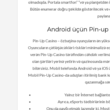
olmadıqda. Portala smartfon” “və ya planşetdən i
Bütün enumerar doğru şəkildə göstəriləcək və 
paylan
Android üçün Pin-up 
Pin-Up Casino – özbaşina oyunçuların ən yüks
Oyuncuların çətləşəcəkləri riskləri minimalizə 
verən Pin-Up Casino tərəfindən cəhdək verilm
olan şərtləri yerinə yetirin və qazinosunda mə
bilərsiniz. Mobil telefonda Android və ya iOS 
Mobil Pin-Up Casino-da uduşları itirilmiş bank k
qazanmağa sərf
Yalnız bir İnternet bağlantı
Ayrıca, eSports tədbirlərinin b
Onu da qayğı etmək lazımdır ki, Mos