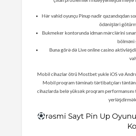
Hər vahid oyunçu Pinup nadir qazandıqdan son
ödənişləri götür
Bukmeker kontorunda idman mərclərini sınam
bölməni 
Buna görə də Live online casino aktivləşd
val
Mobil cihazlar ötrü Mostbet yukle iOS və Andro
Mobil proqram təminatı tərtibatçıları təntən
cihazlarda belə yüksək proqram performansını tə
yerləşdirmək
rəsmi Sayt Pin Up Oyun
Ko