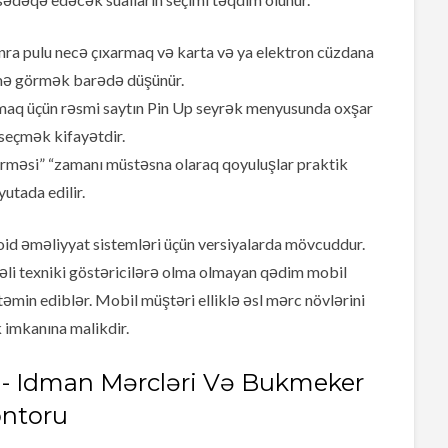
ra pulu necə çıxarmaq və karta və ya elektron cüzdana
mə görmək barədə düşünür.
aq üçün rəsmi saytın Pin Up seyrək menyusunda oxşar
seçmək kifayətdir.
irməsi” “zamanı müstəsna olaraq qoyuluşlar praktik
yutada edilir.
id əməliyyat sistemləri üçün versiyalarda mövcuddur.
əli texniki göstəricilərə olma olmayan qədim mobil
min ediblər. Mobil müştəri elliklə əsl mərc növlərini
 imkanına malikdir.
u- Idman Mərcləri Və Bukmeker
ntoru