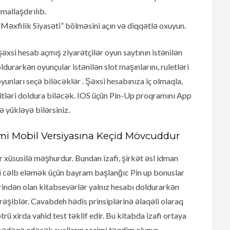
mallaşdırılıb.
Məxfilik Siyasəti” bölməsini açın və diqqətlə oxuyun.
si hesab açmış ziyarətçilər oyun saytının istənilən
ldurarkən oyunçular istənilən slot maşınlarını, ruletləri
oyunları seçə biləcəklər . Şəxsi hesabınıza iç olmaqla,
zitləri doldura biləcək. IOS üçün Pin-Up proqramını App
ə yükləyə bilərsiniz.
mi Mobil Versiyasına Keçid Mövcuddur
r xüsusilə məşhurdur. Bundan izafi, şirkət əsl idman
ini cəlb eləmək üçün bayram başlanğıc Pin up bonuslar
yerindən olan kitabsevərlər yalnız hesabı doldurarkən
şiblər. Cavabdeh hədis prinsiplərinə əlaqəli olaraq
ü xirda vahid test təklif edir. Bu kitabda izafi ortaya
ədəqə edəcək sualların seçimi təqdim olunur.