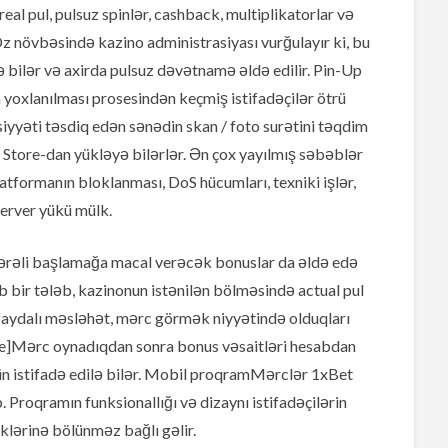
al pul, pulsuz spinlər, cashback, multiplikatorlar və
z növbəsində kazino administrasiyası vurğulayır ki, bu
bilər və axirda pulsuz dəvətnamə əldə edilir. Pin-Up
yoxlanılması prosesindən keçmiş istifadəçilər ötrü
yyəti təsdiq edən sənədin skan / foto surətini təqdim
e Store-dan yükləyə bilərlər. Ən çox yayılmış səbəblər
atformanın bloklanması, DoS hücumları, texniki işlər,
server yükü mülk.
ərəli başlamağa macal verəcək bonuslar da əldə edə
b bir tələb, kazinonun istənilən bölməsində actual pul
faydalı məsləhət, mərc görmək niyyətində olduqları
ne]Mərc oynadıqdan sonra bonus vəsaitləri hesabdan
çün istifadə edilə bilər. Mobil proqramMərclər 1xBet
 Proqramın funksionallığı və dizaynı istifadəçilərin
lərinə bölünməz bağlı gəlir.