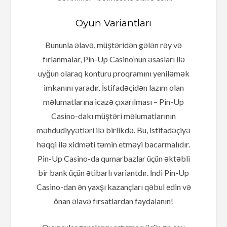
Oyun Variantları
Bununla əlavə, müştəridən gələn rəy və
fırlanmalar, Pin-Up Casino’nun əsasları ilə
uyğun olaraq konturu proqramını yeniləmək
imkanını yaradır. İstifadəçidən lazım olan
məlumatlarına icazə çıxarılması – Pin-Up
Casino-dakı müştəri məlumatlarının
məhdudiyyətləri ilə birlikdə. Bu, istifadəçiyə
həqqi ilə xidməti təmin etməyi bacarmalıdır.
Pin-Up Casino-da qumarbazlar üçün əktəbli
bir bank üçün ətibarlı variantdır. İndi Pin-Up
Casino-dan ən yaxşı kazançları qəbul edin və
önan əlavə fırsatlardan faydalanın!