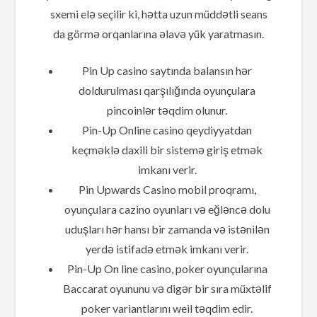
sxemi elə seçilir ki, hətta uzun müddətli seans
da görmə orqanlarına əlavə yük yaratmasın.
Pin Up casino saytında balansın hər
doldurulması qarşılığında oyunçulara
pincoinlər təqdim olunur.
Pin-Up Online casino qeydiyyatdan
keçməklə daxili bir sistemə giriş etmək
imkanı verir.
Pin Upwards Casino mobil proqramı,
oyunçulara cazino oyunları və eğləncə dolu
uduşları hər hansı bir zamanda və istənilən
yerdə istifadə etmək imkanı verir.
Pin-Up On line casino, poker oyunçularına
Baccarat oyununu və digər bir sıra müxtəlif
poker variantlarını weil təqdim edir.