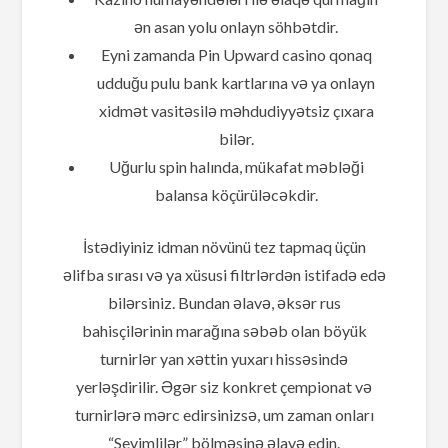
ən asan yolu onlayn söhbətdir.
Eyni zamanda Pin Upward casino qonaq
udduğu pulu bank kartlarına və ya onlayn
xidmət vasitəsilə məhdudiyyətsiz çıxara
bilər.
Uğurlu spin halında, mükafat məbləği
balansa köçürüləcəkdir.
İstədiyiniz idman növünü tez tapmaq üçün
əlifba sırası və ya xüsusi filtrlərdən istifadə edə
bilərsiniz. Bundan əlavə, əksər rus
bahisçilərinin marağına səbəb olan böyük
turnirlər yan xəttin yuxarı hissəsində
yerləşdirilir. Əgər siz konkret çempionat və
turnirlərə mərc edirsinizsə, um zaman onları
“Sevimlilər” bölməsinə əlavə edin.