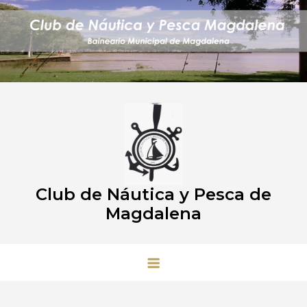
Saltar
al
contenido
Club de Náutica y Pesca de
Magdalena