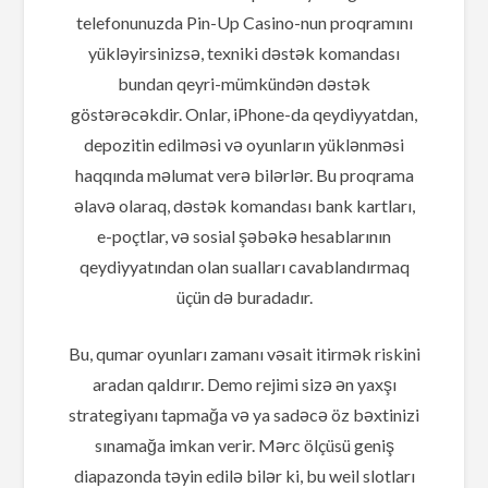
telefonunuzda Pin-Up Casino-nun proqramını
yükləyirsinizsə, texniki dəstək komandası
bundan qeyri-mümkündən dəstək
göstərəcəkdir. Onlar, iPhone-da qeydiyyatdan,
depozitin edilməsi və oyunların yüklənməsi
haqqında məlumat verə bilərlər. Bu proqrama
əlavə olaraq, dəstək komandası bank kartları,
e-poçtlar, və sosial şəbəkə hesablarının
qeydiyyatından olan sualları cavablandırmaq
üçün də buradadır.
Bu, qumar oyunları zamanı vəsait itirmək riskini
aradan qaldırır. Demo rejimi sizə ən yaxşı
strategiyanı tapmağa və ya sadəcə öz bəxtinizi
sınamağa imkan verir. Mərc ölçüsü geniş
diapazonda təyin edilə bilər ki, bu weil slotları