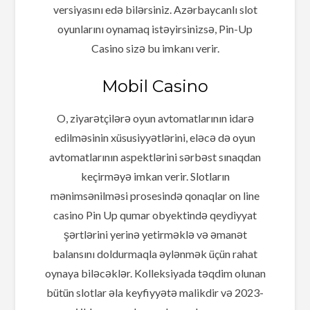
versiyasını edə bilərsiniz. Azərbaycanlı slot
oyunlarını oynamaq istəyirsinizsə, Pin-Up
Casino sizə bu imkanı verir.
Mobil Casino
O, ziyarətçilərə oyun avtomatlarının idarə
edilməsinin xüsusiyyətlərini, eləcə də oyun
avtomatlarının aspektlərini sərbəst sınaqdan
keçirməyə imkan verir. Slotların
mənimsənilməsi prosesində qonaqlar on line
casino Pin Up qumar obyektində qeydiyyat
şərtlərini yerinə yetirməklə və əmanət
balansını doldurmaqla əylənmək üçün rahat
oynaya biləcəklər. Kolleksiyada təqdim olunan
bütün slotlar əla keyfiyyətə malikdir və 2023-