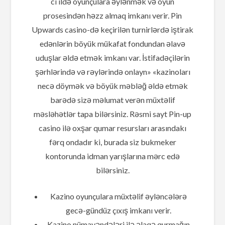
ci ildə oyunçulara əylənmək və oyun
prosesindən həzz almaq imkanı verir. Pin
Upwards casino-də keçirilən turnirlərdə iştirak
edənlərin böyük mükafat fondundan əlavə
uduşlar əldə etmək imkanı var. İstifadəçilərin
şərhlərində və rəylərində onlayn» «kazinoları
necə döymək və böyük məbləğ əldə etmək
barədə sizə məlumat verən müxtəlif
məsləhətlər tapa bilərsiniz. Rəsmi sayt Pin-up
casino ilə oxşar qumar resursları arasındakı
fərq ondadır ki, burada siz bukmeker
kontorunda idman yarışlarına mərc edə
bilərsiniz.
Kazino oyunçulara müxtəlif əyləncələrə
gecə-gündüz çıxış imkanı verir.
Kazino nümayəndələri ilə əlaqə qurmağın