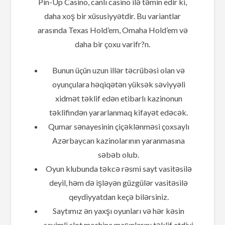
Pin-Up Casino, canlı casino ilə təmin edir ki,
daha xoş bir xüsusiyyətdir. Bu variantlar
arasında Texas Hold’em, Omaha Hold’em və
daha bir çoxu varifr?n.
Bunun üçün uzun illər təcrübəsi olan və
oyunçulara həqiqətən yüksək səviyyəli
xidmət təklif edən etibarlı kazinonun
təklifindən yararlanmaq kifayət edəcək.
Qumar sənayesinin çiçəklənməsi çoxsaylı
Azərbaycan kazinolarının yaranmasına
səbəb olub.
Oyun klubunda təkcə rəsmi sayt vasitəsilə
deyil, həm də işləyən güzgülər vasitəsilə
qeydiyyatdan keçə bilərsiniz.
Saytımız ən yaxşı oyunları və hər kəsin
sevimli slot machine maşınlarını təklif etdiyi