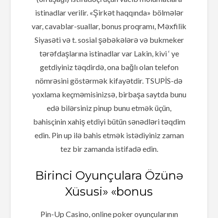
istinadlar verilir. «Şirkət haqqında» bölmələr
var, cavablar-suallar, bonus proqramı, Məxfilik
Siyasəti və t. sosial şəbəkələrə və bukmeker
tərəfdaşlarına istinadlar var Lakin, kivi ‘ ye
getdiyiniz təqdirdə, ona bağlı olan telefon
nömrəsini göstərmək kifayətdir. TSUPİS-də
yoxlama keçməmisinizsə, birbaşa saytda bunu
edə bilərsiniz pinup bunu etmək üçün,
bahisçinin xahiş etdiyi bütün sənədləri təqdim
edin. Pin up ilə bahis etmək istədiyiniz zaman
tez bir zamanda istifadə edin.
Birinci Oyunçulara Özünə
Xüsusi» «bonus
Pin-Up Casino, online poker oyunçularının