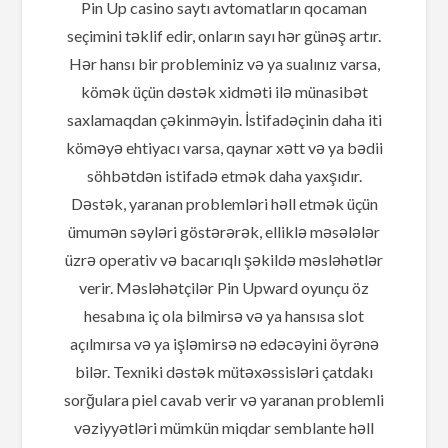
Pin Up casino saytı avtomatların qocaman
seçimini təklif edir, onların sayı hər günəş artır.
Hər hansı bir probleminiz və ya sualınız varsa,
kömək üçün dəstək xidməti ilə münasibət
saxlamaqdan çəkinməyin. İstifadəçinin daha iti
köməyə ehtiyacı varsa, qaynar xətt və ya bədii
söhbətdən istifadə etmək daha yaxşıdır.
Dəstək, yaranan problemləri həll etmək üçün
ümumən səyləri göstərərək, elliklə məsələlər
üzrə operativ və bacarıqlı şəkildə məsləhətlər
verir. Məsləhətçilər Pin Upward oyunçu öz
hesabına iç ola bilmirsə və ya hansısa slot
açılmırsa və ya işləmirsə nə edəcəyini öyrənə
bilər. Texniki dəstək mütəxəssisləri çatdakı
sorğulara piel cavab verir və yaranan problemli
vəziyyətləri mümkün miqdar semblante həll