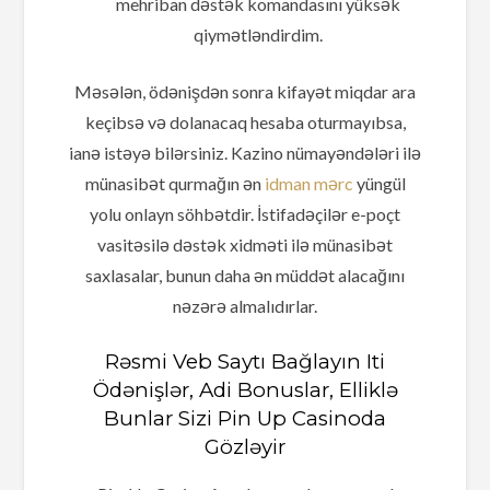
mehriban dəstək komandasını yüksək
qiymətləndirdim.
Məsələn, ödənişdən sonra kifayət miqdar ara
keçibsə və dolanacaq hesaba oturmayıbsa,
ianə istəyə bilərsiniz. Kazino nümayəndələri ilə
münasibət qurmağın ən
idman mərc
yüngül
yolu onlayn söhbətdir. İstifadəçilər e-poçt
vasitəsilə dəstək xidməti ilə münasibət
saxlasalar, bunun daha ən müddət alacağını
nəzərə almalıdırlar.
Rəsmi Veb Saytı Bağlayın️ Iti
Ödənişlər, Adi Bonuslar, Elliklə
Bunlar Sizi Pin Up Casinoda
Gözləyir