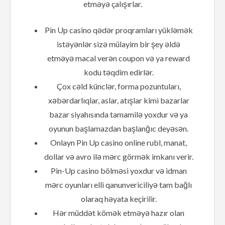
etməyə çalışırlar.
Pin Up casino qədər proqramları yükləmək
istəyənlər sizə mülayim bir şey əldə
etməyə macal verən coupon və ya reward
kodu təqdim edirlər.
Çox cəld künclər, forma pozuntuları,
xəbərdarlıqlar, aslar, atışlar kimi bazarlar
bazar siyahısında tamamilə yoxdur və ya
oyunun başlamazdan başlanğıc deyəsən.
Onlayn Pin Up casino online rubl, manat,
dollar və avro ilə mərc görmək imkanı verir.
Pin-Up casino bölməsi yoxdur və idman
mərc oyunları elli qanunvericiliyə tam bağlı
olaraq həyata keçirilir.
Hər müddət kömək etməyə hazır olan