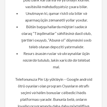
vasitəsilə məhdudiyyətsiz çıxara bilər.
Unutmayın ki, qumar riskli ola bilər və
aparmaq üçün zəmanətli yollar yoxdur.
Bütün başqa hallarda müştəri sadəcə
olaraq “Təqdimatlar” səhifəsinə daxil olub,
şərtləri oxuyub, “Abunə ol” düyməsini sıxıb
tələb olunan depoziti yatırmalıdır.
Resurs əsasən ruslar və ukraynalılar üçün
nəzərdə tutulub, lakin xaricdə də tələbat
mal.
Telefonunuza Pin Up yükləyin – Google android
ötrü oyunları olan proqram Oyunların ətraflı
seçimi və həlim bonuslar cəlbedici hədis
platforması yaradır. Bununla belə, onların
loyallıq proqramında daha daha müxtəlifliyə