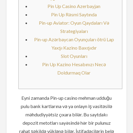
Pin Up Casino Azerbayjan
Pin Up Rəsmi Saytında
Pin-up Aviator: Oyun Qaydaları Və
Strategiyaları
Pin-up Azərbaycan Oyunçuları ötrü Lap
Yaxşı Kazino Baxışıdır
Slot Oyunları
Pin Up Kazino Hesabınızı Necə
Doldurmaq Olar
Eyni zamanda Pin-up casino mehman udduğu
pulu bank kartlarına və ya onlayn iş vasitəsilə
məhdudiyyətsiz çıxara bilər. Bu saytdakı
depozit metotları sayəsində hər bir pulunuz
rahat şəkildə yüklənə bilər. İstifadəçilərin belə