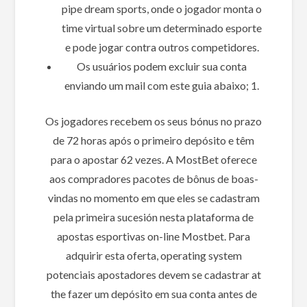
pipe dream sports, onde o jogador monta o
time virtual sobre um determinado esporte
e pode jogar contra outros competidores.
Os usuários podem excluir sua conta
enviando um mail com este guia abaixo; 1.
Os jogadores recebem os seus bónus no prazo
de 72 horas após o primeiro depósito e têm
para o apostar 62 vezes. A MostBet oferece
aos compradores pacotes de bônus de boas-
vindas no momento em que eles se cadastram
pela primeira sucesión nesta plataforma de
apostas esportivas on-line Mostbet. Para
adquirir esta oferta, operating system
potenciais apostadores devem se cadastrar at
the fazer um depósito em sua conta antes de