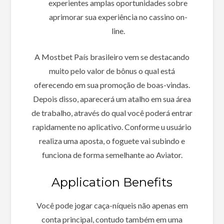
experientes amplas oportunidades sobre
aprimorar sua experiência no cassino on-
line.
A Mostbet País brasileiro vem se destacando
muito pelo valor de bônus o qual está
oferecendo em sua promoção de boas-vindas.
Depois disso, aparecerá um atalho em sua área
de trabalho, através do qual você poderá entrar
rapidamente no aplicativo. Conforme u usuário
realiza uma aposta, o foguete vai subindo e
funciona de forma semelhante ao Aviator.
Application Benefits
Você pode jogar caça-níqueis não apenas em
conta principal, contudo também em uma