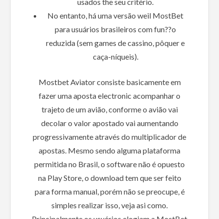
usados the seu critério.
No entanto, há uma versão weil MostBet
para usuários brasileiros com fun??o
reduzida (sem games de cassino, pôquer e
caça-níqueis).
Mostbet Aviator consiste basicamente em
fazer uma aposta electronic acompanhar o
trajeto de um avião, conforme o avião vai
decolar o valor apostado vai aumentando
progressivamente através do multiplicador de
apostas. Mesmo sendo alguma plataforma
permitida no Brasil, o software não é opuesto
na Play Store, o download tem que ser feito
para forma manual, porém não se preocupe, é
simples realizar isso, veja asi como.
Principalmente os usuários elogiam a MostBet