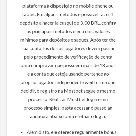
plataforma à disposição no mobile phone ou
tablet. Em alguns métodos é possível fazer 1
depósito a hacer la cusqui de 3, 00 BRL, confira
os principais métodos electronic valores
mínimos para depósitos e saques. Após ter the
sua conta, los dos os jogadores devem passar
pelo procedimento de verificação de conta
para comprovar que possuem mais de 18 anos
e a conta que esteja usando pertence ao
próprio jogador. Independente weil forma que
decidir, o registro na Mostbet segue o mesmo
processo. Realizar Mostbet login é um
processo simples, basta acessar o passo an
andatura abaixo para efetuar o login.
Além disto, ele oferece regularmente bônus