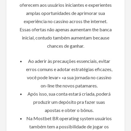
oferecem aos usuários iniciantes e experientes
amplas oportunidades de aprimorar sua
experiência no cassino across the internet.
Essas ofertas não apenas aumentam the banca
inicial, contudo também aumentam because
chances de ganhar.
Ao aderir às precauções essenciais, evitar
erros comuns e adotar estratégias eficazes,
você pode levar» «a sua jornada no cassino
on-line the novos patamares.
Após isso, sua conta estará criada, poderá
produzir um depósito pra fazer suas
apostas e obter o bônus.
Na Mostbet BR operating system usuários
também tem a possibilidade de jogar os