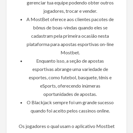
gerenciar tua equipe podendo obter outros
jogadores, trocar e vender.
A MostBet oferece aos clientes pacotes de
bônus de boas-vindas quando eles se
cadastram pela primeira ocasião nesta
plataforma para apostas esportivas on-line
Mostbet.
Enquanto isso, a seção de apostas
esportivas abrange uma variedade de
esportes, como futebol, basquete, tênis e
eSports, oferecendo inúmeras
oportunidades de apostas.
O Blackjack sempre foi um grande sucesso
quando foi aceito pelos cassinos online.
Os jogadores o qual usam o aplicativo Mostbet