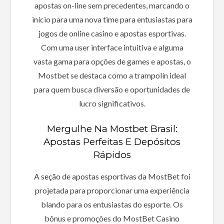
apostas on-line sem precedentes, marcando o
início para uma nova time para entusiastas para
jogos de online casino e apostas esportivas.
Com uma user interface intuitiva e alguma
vasta gama para opções de games e apostas, o
Mostbet se destaca como a trampolín ideal
para quem busca diversão e oportunidades de
lucro significativos.
Mergulhe Na Mostbet Brasil:
Apostas Perfeitas E Depósitos
Rápidos
A seção de apostas esportivas da MostBet foi
projetada para proporcionar uma experiência
blando para os entusiastas do esporte. Os
bônus e promoções do MostBet Casino