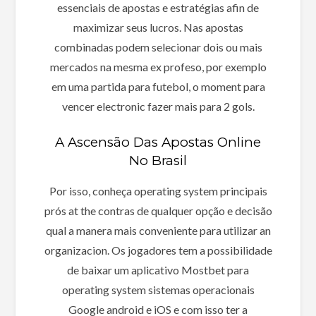
essenciais de apostas e estratégias afin de
maximizar seus lucros. Nas apostas
combinadas podem selecionar dois ou mais
mercados na mesma ex profeso, por exemplo
em uma partida para futebol, o moment para
vencer electronic fazer mais para 2 gols.
A Ascensão Das Apostas Online
No Brasil
Por isso, conheça operating system principais
prós at the contras de qualquer opção e decisão
qual a manera mais conveniente para utilizar an
organizacion. Os jogadores tem a possibilidade
de baixar um aplicativo Mostbet para
operating system sistemas operacionais
Google android e iOS e com isso ter a