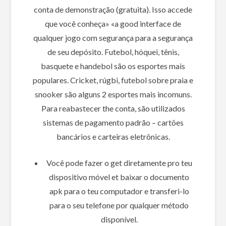
conta de demonstração (gratuita). Isso accede
que você conheça» «a good interface de
qualquer jogo com segurança para a segurança
de seu depósito. Futebol, hóquei, tênis,
basquete e handebol são os esportes mais
populares. Cricket, rúgbi, futebol sobre praia e
snooker são alguns 2 esportes mais incomuns.
Para reabastecer the conta, são utilizados
sistemas de pagamento padrão – cartões
bancários e carteiras eletrônicas.
Você pode fazer o get diretamente pro teu
dispositivo móvel et baixar o documento
apk para o teu computador e transferi-lo
para o seu telefone por qualquer método
disponível.