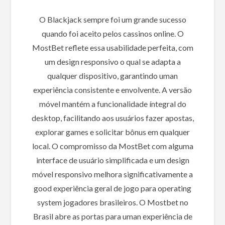
O Blackjack sempre foi um grande sucesso
quando foi aceito pelos cassinos online. O
MostBet reflete essa usabilidade perfeita, com
um design responsivo o qual se adapta a
qualquer dispositivo, garantindo uman
experiência consistente e envolvente. A versão
móvel mantém a funcionalidade íntegral do
desktop, facilitando aos usuários fazer apostas,
explorar games e solicitar bônus em qualquer
local. O compromisso da MostBet com alguma
interface de usuário simplificada e um design
móvel responsivo melhora significativamente a
good experiência geral de jogo para operating
system jogadores brasileiros. O Mostbet no
Brasil abre as portas para uman experiência de