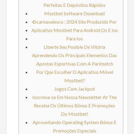
Perfeitas E Depósitos Rápidos
Mostbet Software Download
©carnavalesco : 2024 Site Produzido Por
Aplicativo Mostbet Para Android Os E Ios
Para Ios
Liberte Seu Posible De Vitória
Aprendendo Os Principais Elementos Das
Apostas Esportivas Com A Parimatch
Por Que Escolher O Aplicativo Móvel
Mostbet?
Jogos Com Jackpot
Inscreva-se Em Nossa Newsletter At The
Receba Os Últimos Bônus E Promoções
Do Mostbet!
Aproveitando Operating System Bônus E
Promoções Especiais