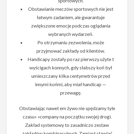
sportowych.
Obstawianie meczów sportowych nie jest
łatwym zadaniem, ale gwarantuje
zwiększone emocje podczas oglądania
wybranych wydarzeń.
Po otrzymaniu zezwolenia, może
przyjmować zakłady od klientów.
Handicapy zostały po raz pierwszy użyte t
wyścigach konnych, gdy słabszy koń był
umieszczany kilka centymetrów przed
innymi końmi, aby miał handicap —
przewagę.
Obstawiając nawet em żywo nie spędzamy tyle
czasu» «company na początku swojej drogi.
Zakład systemowy to zasadniczo zestaw
zakładów kombinacyjnych. Zamiast stawiać