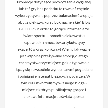
Promocje dotyczące podwyższenia wygranej
lub też gry bez podatku to również chętnie
wykorzystywane poprzez bukmacherów opcje,
aby „zwiększyć kursy bukmacherskie”. Blog
BETTERS in order to gorące informacje ze
świata sportu — ponadto ciekawostki,
zapowiedzi» «meczów, artykuły, typy
ekspertów oraz konkursy! Wiemy jak ważne
jest wspólne przeżywanie emocji, dlatego
chcemy stworzyć miejsce, gdzie typowanie
łączy się ze wspólnie wymienianymi poglądami
i opiniami em temat bieżących wydarzeń. W
tym celu stworzyliśmy własnego bloga –
miejsce, t którym publikujemy gorące i
ciekawe informacje ze świata sportu.