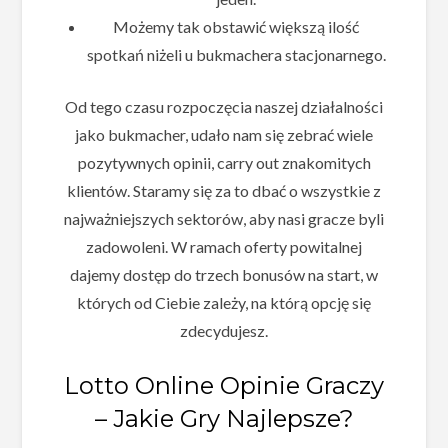
Możemy tak obstawić większą ilość
spotkań niżeli u bukmachera stacjonarnego.
Od tego czasu rozpoczęcia naszej działalności
jako bukmacher, udało nam się zebrać wiele
pozytywnych opinii, carry out znakomitych
klientów. Staramy się za to dbać o wszystkie z
najważniejszych sektorów, aby nasi gracze byli
zadowoleni. W ramach oferty powitalnej
dajemy dostęp do trzech bonusów na start, w
których od Ciebie zależy, na którą opcję się
zdecydujesz.
Lotto Online Opinie Graczy
– Jakie Gry Najlepsze?