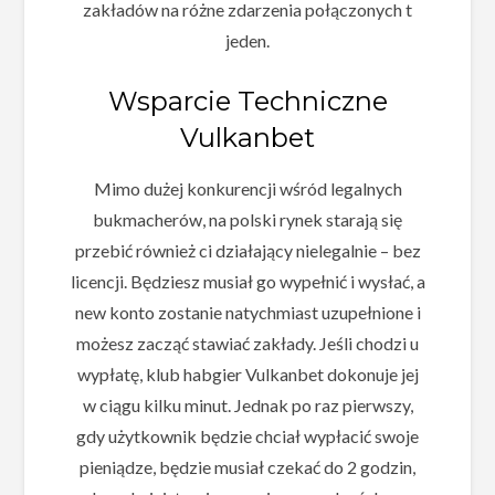
zakładów na różne zdarzenia połączonych t
jeden.
Wsparcie Techniczne
Vulkanbet
Mimo dużej konkurencji wśród legalnych
bukmacherów, na polski rynek starają się
przebić również ci działający nielegalnie – bez
licencji. Będziesz musiał go wypełnić i wysłać, a
new konto zostanie natychmiast uzupełnione i
możesz zacząć stawiać zakłady. Jeśli chodzi u
wypłatę, klub habgier Vulkanbet dokonuje jej
w ciągu kilku minut. Jednak po raz pierwszy,
gdy użytkownik będzie chciał wypłacić swoje
pieniądze, będzie musiał czekać do 2 godzin,