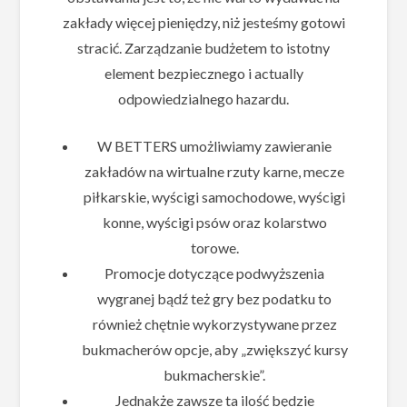
zakłady więcej pieniędzy, niż jesteśmy gotowi
stracić. Zarządzanie budżetem to istotny
element bezpiecznego i actually
odpowiedzialnego hazardu.
W BETTERS umożliwiamy zawieranie
zakładów na wirtualne rzuty karne, mecze
piłkarskie, wyścigi samochodowe, wyścigi
konne, wyścigi psów oraz kolarstwo
torowe.
Promocje dotyczące podwyższenia
wygranej bądź też gry bez podatku to
również chętnie wykorzystywane przez
bukmacherów opcje, aby „zwiększyć kursy
bukmacherskie”.
Jednakże zawsze ta ilość będzie