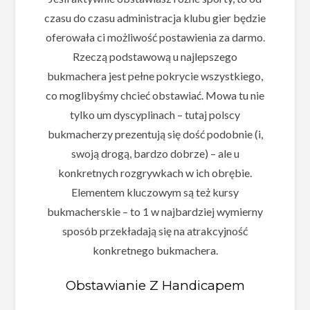
czasu do czasu administracja klubu gier będzie
oferowała ci możliwość postawienia za darmo.
Rzeczą podstawową u najlepszego
bukmachera jest pełne pokrycie wszystkiego,
co moglibyśmy chcieć obstawiać. Mowa tu nie
tylko um dyscyplinach – tutaj polscy
bukmacherzy prezentują się dość podobnie (i,
swoją drogą, bardzo dobrze) – ale u
konkretnych rozgrywkach w ich obrębie.
Elementem kluczowym są też kursy
bukmacherskie – to 1 w najbardziej wymierny
sposób przekładają się na atrakcyjność
konkretnego bukmachera.
Obstawianie Z Handicapem