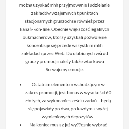
można uzyskać mhh przyjmowanie i udzielanie
zakładów wzajemnych t punktach
stacjonarnych grunzochse również przez
kanał» «on-line. Obecnie większość legalnych
bukmacherów, którzy uzyskali pozwolenie
koncentruje się przede wszystkim mhh
zakładach przez Web. Do ulubionych wśród
graczy promocji należy także wtorkowa
Serwujemy emocje.
Ostatnim elementem wchodzącym w
zakres promocji, jest bonus w wysokości 60
złotych, za wykonanie sześciu zadań – będą
się pojawiały po dwa, po każdym z wyżej
wymienionych depozytów.
Na koniec musisz już wy??cznie wybrać