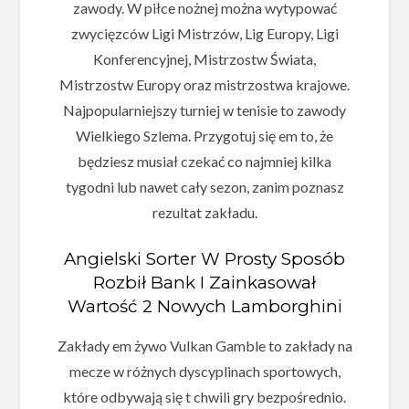
zawody. W piłce nożnej można wytypować
zwycięzców Ligi Mistrzów, Lig Europy, Ligi
Konferencyjnej, Mistrzostw Świata,
Mistrzostw Europy oraz mistrzostwa krajowe.
Najpopularniejszy turniej w tenisie to zawody
Wielkiego Szlema. Przygotuj się em to, że
będziesz musiał czekać co najmniej kilka
tygodni lub nawet cały sezon, zanim poznasz
rezultat zakładu.
Angielski Sorter W Prosty Sposób
Rozbił Bank I Zainkasował
Wartość 2 Nowych Lamborghini
Zakłady em żywo Vulkan Gamble to zakłady na
mecze w różnych dyscyplinach sportowych,
które odbywają się t chwili gry bezpośrednio.