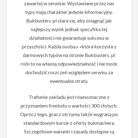
zawartej w serwisie. Wystawiane przez nas
typy mają charakter jedynie informacyjny.
Bukbusters. pl stara się, aby osiągnąć jak
najlepszy wynik jednak specyfika tej
działalności nie gwarantuje sukcesu w
przyszłości. Każda osoba,» «która korzysta z
darmowych typów na stronie Bukbusters. pl
robi to na własną odpowiedzialność i nie może
dochodzić roszczeń względem serwisu za
ewentualne straty.
Trafienie zakładu jest równoznaczne z
przyznaniem freebetu o wartości 300 złotych.
Oprócz tego, gracz otrzyma także wygraną po
standardowym kursie z oferty bukmachera.
Szczegółowe warunki i zasady dostępne są