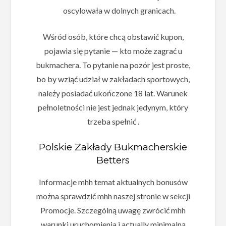
oscylowała w dolnych granicach.
Wśród osób, które chcą obstawić kupon,
pojawia się pytanie — kto może zagrać u
bukmachera. To pytanie na pozór jest proste,
bo by wziąć udział w zakładach sportowych,
należy posiadać ukończone 18 lat. Warunek
pełnoletności nie jest jednak jedynym, który
trzeba spełnić .
Polskie Zakłady Bukmacherskie
Betters
Informacje mhh temat aktualnych bonusów
można sprawdzić mhh naszej stronie w sekcji
Promocje. Szczególną uwagę zwrócić mhh
warunki uruchomienia i actually minimalną