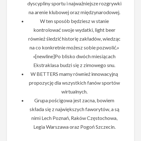
dyscypliny sportu i najważniejsze rozgrywki
na arenie klubowej oraz międzynarodowej.
W ten sposób będziesz w stanie
kontrolować swoje wydatki, light beer
również śledzić historię zakładów, wiedząc
na co konkretnie możesz sobie pozwolić.»
«[newline]Po blisko dwóch miesiącach
Ekstraklasa budzi się z zimowego snu.
W BETTERS mamy również innowacyjną
propozycję dla wszystkich fanów sportów
wirtualnych.
Grupa pościgowa jest zacna, bowiem
składa się z największych faworytów, a są
nimi Lech Poznań, Raków Częstochowa,
Legia Warszawa oraz Pogoń Szczecin.