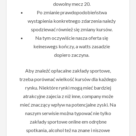
dowolny mecz 20.
Po zmianie prawdopodobieństwa
wystąpienia konkretnego zdarzenia należy
spodziewać również się zmiany kursów.
Na tym oczywiście nasza oferta się
keineswegs kończy, a watts zasadzie
dopiero zaczyna.
Aby znaleźć opłacalne zakłady sportowe,
trzeba porównać wielkość kursów dla każdego
rynku. Niektóre rynki mogą mieć bardziej
atrakcyjne zajecia z niż inne, company może
mieć znaczący wpływ na potencjalne zyski. Na
naszym serwisie można typować nie tylko
zakłady sportowe online em odrębne
spotkania, alcohol też na znane i niszowe