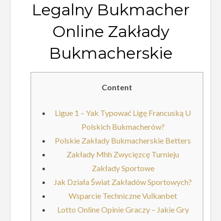
Legalny Bukmacher
Online Zakłady
Bukmacherskie
Content
Ligue 1 – Yak Typować Ligę Francuską U
Polskich Bukmacherów?
Polskie Zakłady Bukmacherskie Betters
Zakłady Mhh Zwycięzcę Turnieju
Zakłady Sportowe
Jak Działa Świat Zakładów Sportowych?
Wsparcie Techniczne Vulkanbet
Lotto Online Opinie Graczy – Jakie Gry