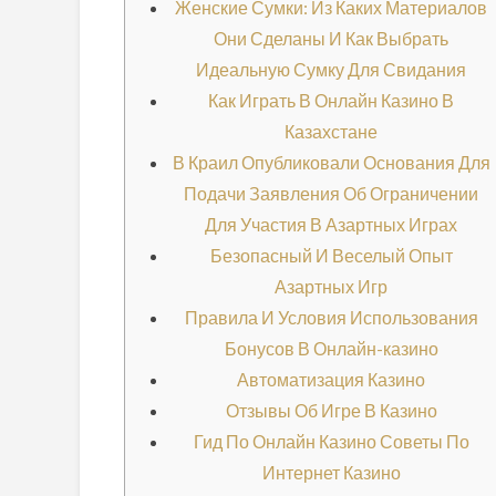
Женские Сумки: Из Каких Материалов
Они Сделаны И Как Выбрать
Идеальную Сумку Для Свидания
Как Играть В Онлайн Казино В
Казахстане
В Краил Опубликовали Основания Для
Подачи Заявления Об Ограничении
Для Участия В Азартных Играх
Безопасный И Веселый Опыт
Азартных Игр
Правила И Условия Использования
Бонусов В Онлайн-казино
Автоматизация Казино
Отзывы Об Игре В Казино
Гид По Онлайн Казино Советы По
Интернет Казино