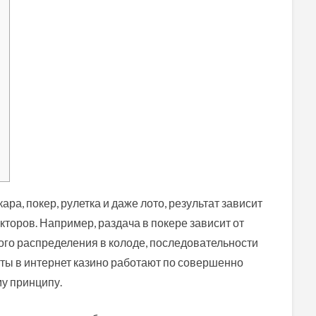
кара, покер, рулетка и даже лото, результат зависит
торов. Например, раздача в покере зависит от
ого распределения в колоде, последовательности
аты в интернет казино работают по совершенно
у принципу.