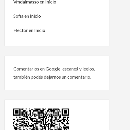
Vmdalmasso
en
Inicio
Sofia
en
Inicio
Hector
en
Inicio
Comentarios en Google: escaneá y leelos,
también podés dejarnos un comentario.