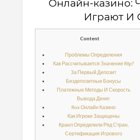
Онлайн-казино: 
Играют И 
Content
Проблемы Определения
Как Рассчитывается Значение Rtp?
За Первый Депозит
Бездепозитные Бонусы
Платежные Методы И Скорость
Вывода Денег
Rox Онлайн Казино
Как Игроки Защищены
Краил Определили Ряд Стран,
Сертификация Игрового