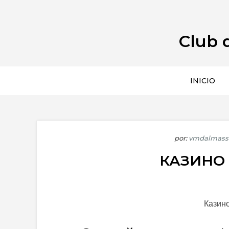
Club 
INICIO
por:
vmdalmass
КАЗИНО
Казин