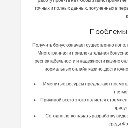
точных и полных данных, полученных в пер
Проблемы
Получить бонус означает существенно пополн
Многогранная и привлекательная бонусная
респектабельности и надежности казино онл
нормальных онлайн казино, достаточно
Именитые ресурсы предлагают посмотре
прямо 
Причиной всего этого является стремлен
присут
Сегодня легко начать разработку виде
среди Фр